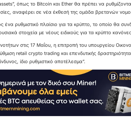
ets”, όπως το Bitcoin και Ether θα πρέπει να ρυθμίζοντα
ρεσίες, αναφέρει σε νέα έκθεσή της ομάδα βρετανών νομ
 ένα ρυθμιστικό πλαίσιο για τα κρύπτο, το οποίο θα συν
υσιακά στοιχεία με νέους ειδικούς για τα κρύπτο κανόνες
νοτήτων στις 17 Μαΐου, η επιτροπή του υπουργείου Οικον
μιση retail crypto trading και επενδυτικής δραστηριότητ
ίνδυνος, ίδιο ρυθμιστικό αποτέλεσμα”.