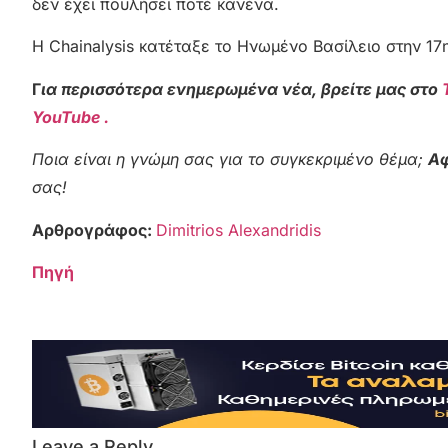
δεν έχει πουλήσει ποτέ κανένα.
Η Chainalysis κατέταξε το Ηνωμένο Βασίλειο στην 17
Γ
ια περισσότερα ενημερωμένα νέα, βρείτε μας στο
YouTube .
Ποια είναι η γνώμη σας για το συγκεκριμένο θέμα;
Αφ
σας!
Αρθρογράφος:
Dimitrios Alexandridis
Πηγή
Leave a Reply