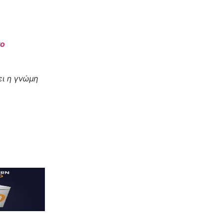
το
ι η γνώμη