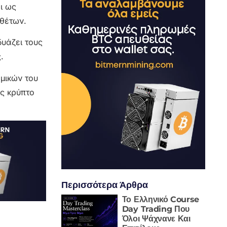
ι ως
οθέτων.
δυάζει τους
.
ομικών του
ας κρύπτο
Περισσότερα Άρθρα
Το Ελληνικό Course
Day Trading Που
Όλοι Ψάχνανε Και