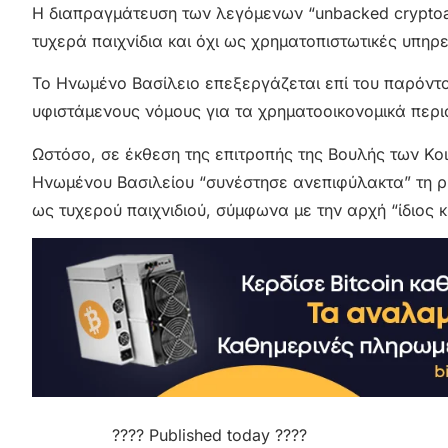
Η διαπραγμάτευση των λεγόμενων “unbacked cryptoass
τυχερά παιχνίδια και όχι ως χρηματοπιστωτικές υπη
Το Ηνωμένο Βασίλειο επεξεργάζεται επί του παρόντος
υφιστάμενους νόμους για τα χρηματοοικονομικά περιο
Ωστόσο, σε έκθεση της επιτροπής της Βουλής των Κοι
Ηνωμένου Βασιλείου “συνέστησε ανεπιφύλακτα” τη ρύθ
ως τυχερού παιχνιδιού, σύμφωνα με την αρχή “ίδιος κ
???? Published today ????