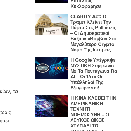
Επιτέλους
Κυκλοφόρησε
CLARITY Act: Ο
Τραμπ Κλείνει Την
Πόρτα Στις Ρυθμίσεις
– Οι Δημοκρατικοί
Βάζουν «Βόμβα» Στο
Μεγαλύτερο Crypto
Νόμο Της Ιστορίας
Η Google Υπέγραψε
ΜΥΣΤΙΚΗ Συμφωνία
Με Το Πεντάγωνο Για
AI – Οι Ίδιοι Οι
Υπάλληλοί Της
Εξεγείρονται!
είων, τα
Η ΚΙΝΑ ΚΛΕΒΕΙ ΤΗΝ
ΑΜΕΡΙΚΑΝΙΚΗ
ΤΕΧΝΗΤΗ
χωρίς
ΝΟΗΜΟΣΥΝΗ – Ο
ΛΕΥΚΟΣ ΟΙΚΟΣ
ήσει
ΧΤΥΠΑΕΙ ΤΟ