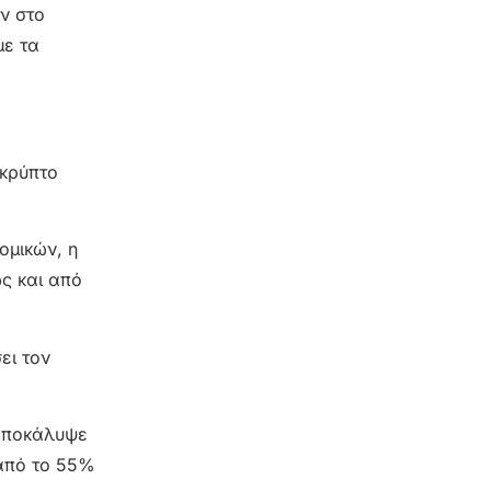
ν στο
με τα
 κρύπτο
ομικών, η
ώς και από
ει τον
 αποκάλυψε
 από το 55%