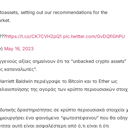
ptoassets, setting out our recommendations for the
rket.
???
https://t.co/CK7CVH2pQ1
pic.twitter.com/GvDQfiGhPU
y)
May 16, 2023
γγενούς αξίας σημαίνουν ότι τα “unbacked crypto assets”
υς καταναλωτές”.
riett Baldwin περιέγραψε το Bitcoin και το Ether ως
αλαιοποίησης της αγοράς των κρύπτο περιουσιακών στοιχ
ενδυτικής δραστηριότητας σε κρύπτο περιουσιακά στοιχεία 
δημιουργήσει ένα φαινόμενο “φωτοστέφανου” που θα οδηγ
ητα αυτή είναι ασφαλέστερη από ό,τι είναι ή ότι