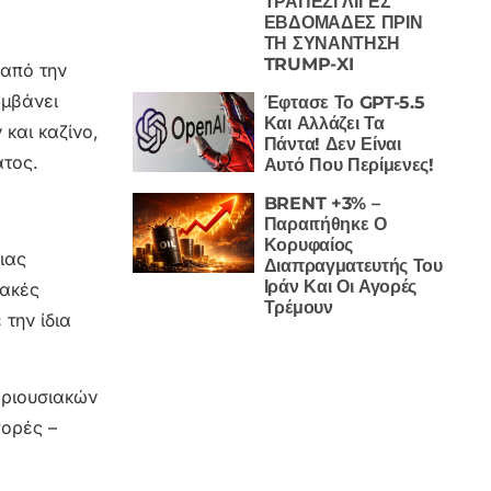
ΤΡΑΠΕΖΙ ΛΙΓΕΣ
ΕΒΔΟΜΑΔΕΣ ΠΡΙΝ
ΤΗ ΣΥΝΑΝΤΗΣΗ
TRUMP-XI
 από την
αμβάνει
Έφτασε Το GPT-5.5
Και Αλλάζει Τα
 και καζίνο,
Πάντα! Δεν Είναι
ατος.
Αυτό Που Περίμενες!
BRENT +3% –
Παραιτήθηκε Ο
Κορυφαίος
ιας
Διαπραγματευτής Του
Ιράν Και Οι Αγορές
υακές
Τρέμουν
την ίδια
εριουσιακών
γορές –