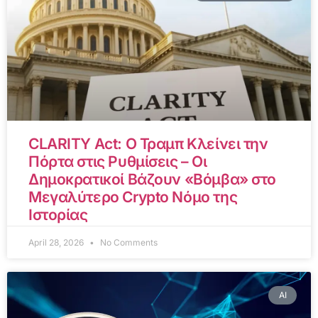
CLARITY Act: Ο Τραμπ Κλείνει την
Πόρτα στις Ρυθμίσεις – Οι
Δημοκρατικοί Βάζουν «Βόμβα» στο
Μεγαλύτερο Crypto Νόμο της
Ιστορίας
April 28, 2026
No Comments
AI