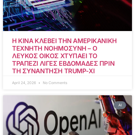
Η ΚΙΝΑ ΚΛΕΒΕΙ ΤΗΝ ΑΜΕΡΙΚΑΝΙΚΗ
ΤΕΧΝΗΤΗ ΝΟΗΜΟΣΥΝΗ – Ο
ΛΕΥΚΟΣ ΟΙΚΟΣ ΧΤΥΠΑΕΙ ΤΟ
ΤΡΑΠΕΖΙ ΛΙΓΕΣ ΕΒΔΟΜΑΔΕΣ ΠΡΙΝ
ΤΗ ΣΥΝΑΝΤΗΣΗ TRUMP-XI
April 24, 2026
No Comments
AI