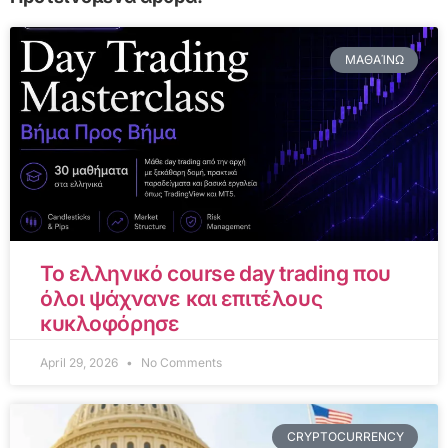
ΜΑΘΑΊΝΩ
Το ελληνικό course day trading που
όλοι ψάχνανε και επιτέλους
κυκλοφόρησε
April 29, 2026
No Comments
CRYPTOCURRENCY