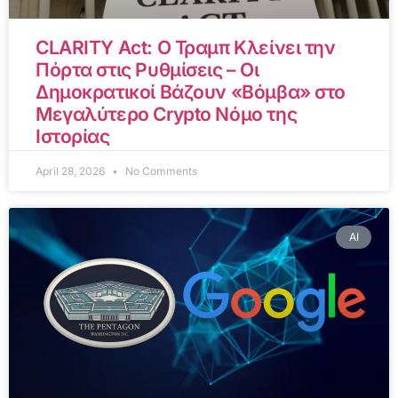
CLARITY Act: Ο Τραμπ Κλείνει την
Πόρτα στις Ρυθμίσεις – Οι
Δημοκρατικοί Βάζουν «Βόμβα» στο
Μεγαλύτερο Crypto Νόμο της
Ιστορίας
April 28, 2026
No Comments
AI