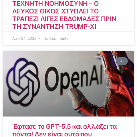
ΤΕΧΝΗΤΗ ΝΟΗΜΟΣΥΝΗ – Ο
ΛΕΥΚΟΣ ΟΙΚΟΣ ΧΤΥΠΑΕΙ ΤΟ
ΤΡΑΠΕΖΙ ΛΙΓΕΣ ΕΒΔΟΜΑΔΕΣ ΠΡΙΝ
ΤΗ ΣΥΝΑΝΤΗΣΗ TRUMP-XI
April 24, 2026
No Comments
AI
Έφτασε το GPT-5.5 και αλλάζει τα
πάντα! Δεν είναι αυτό που