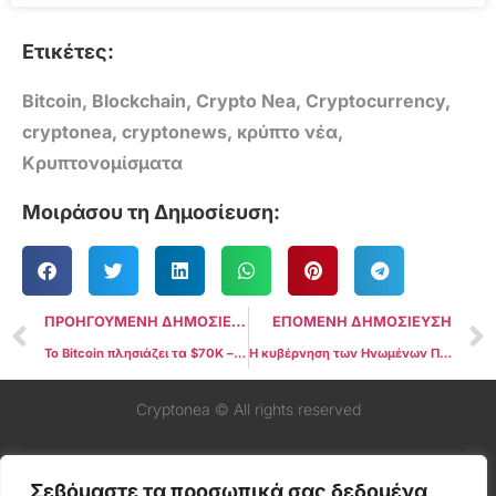
Ετικέτες:
Bitcoin
,
Blockchain
,
Crypto Nea
,
Cryptocurrency
,
cryptonea
,
cryptonews
,
κρύπτο νέα
,
Κρυπτονομίσματα
Μοιράσου τη Δημοσίευση:
ΠΡΟΗΓΟΥΜΕΝΗ ΔΗΜΟΣΙΕΥΣΗ
ΕΠΟΜΕΝΗ ΔΗΜΟΣΙΕΥΣΗ
Το Bitcoin πλησιάζει τα $70K – Μόνο 6% μακριά από το νέο all-time high
Η κυβέρνηση των Ηνωμένων Πολιτειών κατέχει 12 δισεκατομμύρια δολάρια σε Bitcoin
Cryptonea © All rights reserved
Σεβόμαστε τα προσωπικά σας δεδομένα