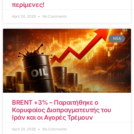
περίμενες!
April 24, 2026
No Comments
ΝΈΑ
BRENT +3% – Παραιτήθηκε ο
Κορυφαίος Διαπραγματευτής του
Ιράν και οι Αγορές Τρέμουν
April 24, 2026
No Comments