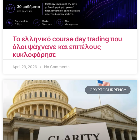
Το ελληνικό course day trading που
όλοι ψάχνανε και επιτέλους
κυκλοφόρησε
April 29, 2026
No Comments
CRYPTOCURRENCY