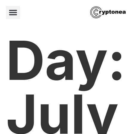
Day:
July