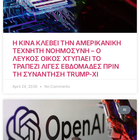
Η ΚΙΝΑ ΚΛΕΒΕΙ ΤΗΝ ΑΜΕΡΙΚΑΝΙΚΗ
ΤΕΧΝΗΤΗ ΝΟΗΜΟΣΥΝΗ – Ο
ΛΕΥΚΟΣ ΟΙΚΟΣ ΧΤΥΠΑΕΙ ΤΟ
ΤΡΑΠΕΖΙ ΛΙΓΕΣ ΕΒΔΟΜΑΔΕΣ ΠΡΙΝ
ΤΗ ΣΥΝΑΝΤΗΣΗ TRUMP-XI
April 24, 2026
No Comments
AI