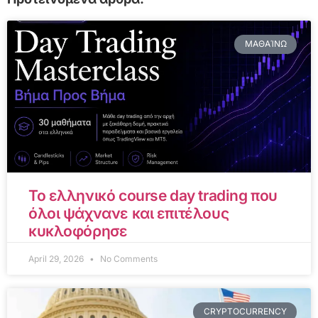
ΜΑΘΑΊΝΩ
Το ελληνικό course day trading που
όλοι ψάχνανε και επιτέλους
κυκλοφόρησε
April 29, 2026
No Comments
CRYPTOCURRENCY