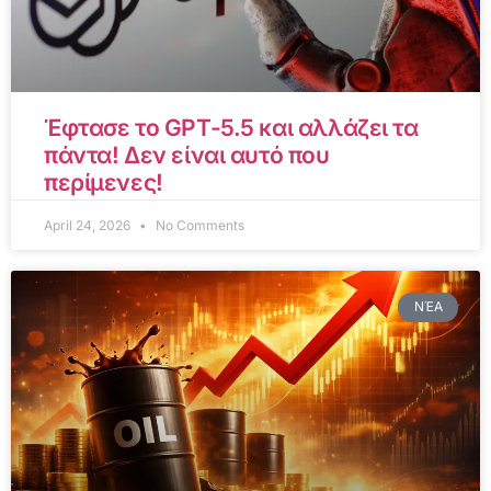
Έφτασε το GPT-5.5 και αλλάζει τα
πάντα! Δεν είναι αυτό που
περίμενες!
April 24, 2026
No Comments
ΝΈΑ