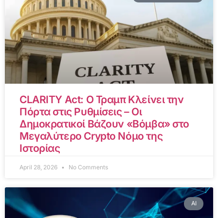
CLARITY Act: Ο Τραμπ Κλείνει την
Πόρτα στις Ρυθμίσεις – Οι
Δημοκρατικοί Βάζουν «Βόμβα» στο
Μεγαλύτερο Crypto Νόμο της
Ιστορίας
April 28, 2026
No Comments
AI