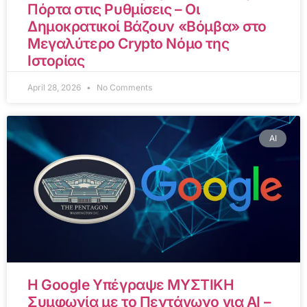
Πόρτα στις Ρυθμίσεις – Οι
Δημοκρατικοί Βάζουν «Βόμβα» στο
Μεγαλύτερο Crypto Νόμο της
Ιστορίας
April 28, 2026
No Comments
AI
Η Google Υπέγραψε ΜΥΣΤΙΚΗ
Συμφωνία με το Πεντάγωνο για AI –