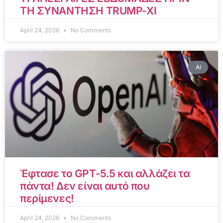
ΤΗ ΣΥΝΑΝΤΗΣΗ TRUMP-XI
April 24, 2026
No Comments
AI
Έφτασε το GPT-5.5 και αλλάζει τα
πάντα! Δεν είναι αυτό που
περίμενες!
April 24, 2026
No Comments