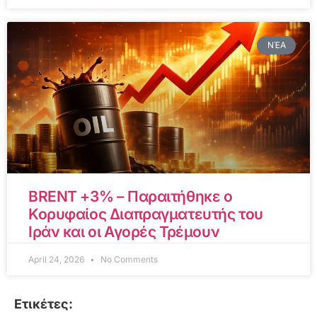
ΝΈΑ
BRENT +3% – Παραιτήθηκε ο
Κορυφαίος Διαπραγματευτής του
Ιράν και οι Αγορές Τρέμουν
April 24, 2026
No Comments
Ετικέτες: