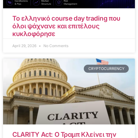
Το ελληνικό course day trading που
όλοι ψάχνανε και επιτέλους
κυκλοφόρησε
April 29, 2026
No Comments
CRYPTOCURRENCY
CLARITY Act: Ο Τραμπ Κλείνει την