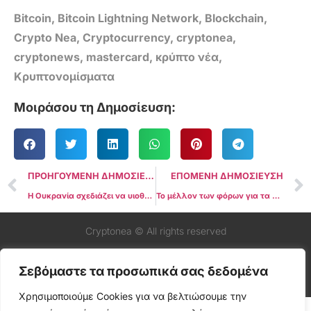
Bitcoin
,
Bitcoin Lightning Network
,
Blockchain
,
Crypto Nea
,
Cryptocurrency
,
cryptonea
,
cryptonews
,
mastercard
,
κρύπτο νέα
,
Κρυπτονομίσματα
Μοιράσου τη Δημοσίευση:
ΠΡΟΗΓΟΥΜΕΝΗ ΔΗΜΟΣΙΕΥΣΗ
ΕΠΟΜΕΝΗ ΔΗΜΟΣΙΕΥΣΗ
Η Ουκρανία σχεδιάζει να υιοθετήσει τους νέους κανονισμούς της ΕΕ για τα κρύπτο
Το μέλλον των φόρων για τα κρύπτο: Κατανόηση του διαρκώς μεταβαλλόμενου τοπίου
Cryptonea © All rights reserved
Σεβόμαστε τα προσωπικά σας δεδομένα
Χρησιμοποιούμε Cookies για να βελτιώσουμε την