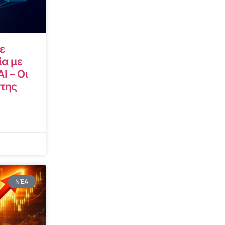
ε
α με
I – Οι
 της
ΝΈΑ