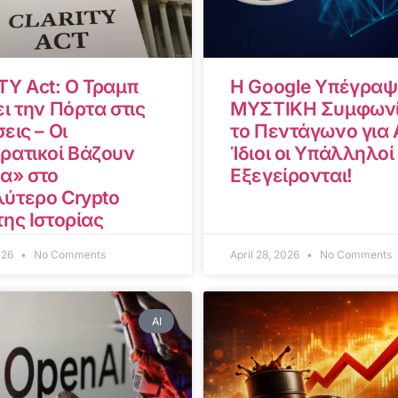
TY Act: Ο Τραμπ
Η Google Υπέγραψ
ι την Πόρτα στις
ΜΥΣΤΙΚΗ Συμφωνί
εις – Οι
το Πεντάγωνο για A
ρατικοί Βάζουν
Ίδιοι οι Υπάλληλοί
α» στο
Εξεγείρονται!
ύτερο Crypto
της Ιστορίας
2026
No Comments
April 28, 2026
No Comments
AI