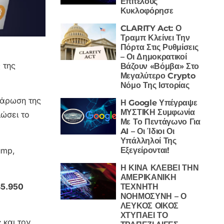
Επιτέλους
Κυκλοφόρησε
CLARITY Act: Ο
Τραμπ Κλείνει Την
Πόρτα Στις Ρυθμίσεις
– Οι Δημοκρατικοί
 της
Βάζουν «Βόμβα» Στο
Μεγαλύτερο Crypto
Νόμο Της Ιστορίας
λάρωση της
Η Google Υπέγραψε
ΜΥΣΤΙΚΗ Συμφωνία
ιώσει το
Με Το Πεντάγωνο Για
AI – Οι Ίδιοι Οι
Υπάλληλοί Της
Εξεγείρονται!
Η ΚΙΝΑ ΚΛΕΒΕΙ ΤΗΝ
ΑΜΕΡΙΚΑΝΙΚΗ
5.950
ΤΕΧΝΗΤΗ
ΝΟΗΜΟΣΥΝΗ – Ο
ΛΕΥΚΟΣ ΟΙΚΟΣ
ΧΤΥΠΑΕΙ ΤΟ
ς
και τον