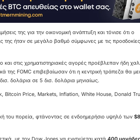
σεις της για την οικονομική ανάπτυξη και τόνισε ότι ο
ς της ήταν σε μεγάλο βαθμό σύμφωνες με τις προσδοκίες
σο και στις χρηματιστηριακές αγορές προέβλεπαν ήδη χα
τικά της FOMC επιβεβαίωσαν ότι η κεντρική τράπεζα θα με
σ. δολάρια σε 5 δισ. δολάρια μηνιαίως.
δική του πορεία, φτάνοντας σε ενδοημερήσιο υψηλό των
$8
ικά, με τον Dow Jones να ενισχύεται κατά
400 μονάδε