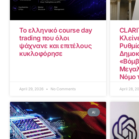
Το ελληνικό course day
CLARI
trading που όλοι
Κλείνε
ψάχνανε και επιτέλους
Ρυθμίσ
κυκλοφόρησε
Δημοκ
«Βόμβ
Μεγαλ
Νόμο 
April 29, 2026
No Comments
April 28, 
AI