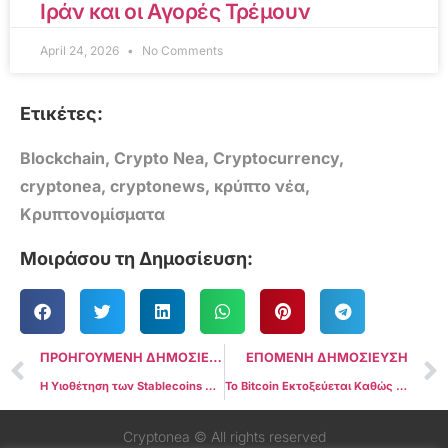
Ιράν και οι Αγορές Τρέμουν
April 24, 2026
No Comments
Ετικέτες:
Blockchain
,
Crypto Nea
,
Cryptocurrency
,
cryptonea
,
cryptonews
,
κρύπτο νέα
,
Κρυπτονομίσματα
Μοιράσου τη Δημοσίευση:
ΠΡΟΗΓΟΥΜΕΝΗ ΔΗΜΟΣΙΕΥΣΗ
ΕΠΟΜΕΝΗ ΔΗΜΟΣΙΕΥΣΗ
Η Υιοθέτηση των Stablecoins Αυξήθηκε Κατά 53% σε Ένα Έτος
Το Bitcoin Εκτοξεύεται Καθώς οι Αγορές Αναμένουν τη Στάση της Fed για τη Νομισματική Πολιτική
Cryptonea © All rights reserved