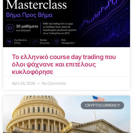
Το ελληνικό course day trading που
όλοι ψάχνανε και επιτέλους
κυκλοφόρησε
April 29, 2026
No Comments
CRYPTOCURRENCY