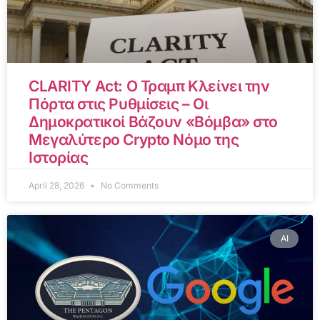
CLARITY Act: Ο Τραμπ Κλείνει την
Πόρτα στις Ρυθμίσεις – Οι
Δημοκρατικοί Βάζουν «Βόμβα» στο
Μεγαλύτερο Crypto Νόμο της
Ιστορίας
April 28, 2026
No Comments
AI