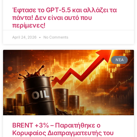
Έφτασε το GPT-5.5 και αλλάζει τα
πάντα! Δεν είναι αυτό που
περίμενες!
April 24, 2026
No Comments
ΝΈΑ
BRENT +3% – Παραιτήθηκε ο
Κορυφαίος Διαπραγματευτής του