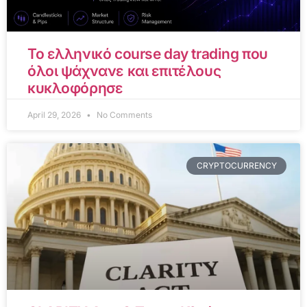
Το ελληνικό course day trading που
όλοι ψάχνανε και επιτέλους
κυκλοφόρησε
April 29, 2026
No Comments
CRYPTOCURRENCY