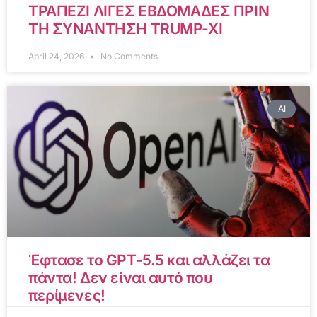
ΤΡΑΠΕΖΙ ΛΙΓΕΣ ΕΒΔΟΜΑΔΕΣ ΠΡΙΝ
ΤΗ ΣΥΝΑΝΤΗΣΗ TRUMP-XI
April 24, 2026
No Comments
AI
Έφτασε το GPT-5.5 και αλλάζει τα
πάντα! Δεν είναι αυτό που
περίμενες!