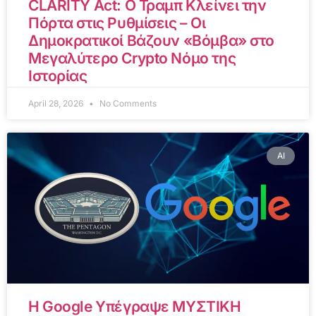
CLARITY Act: Ο Τραμπ Κλείνει την
Πόρτα στις Ρυθμίσεις – Οι
Δημοκρατικοί Βάζουν «Βόμβα» στο
Μεγαλύτερο Crypto Νόμο της
Ιστορίας
April 28, 2026
No Comments
AI
Η Google Υπέγραψε ΜΥΣΤΙΚΗ