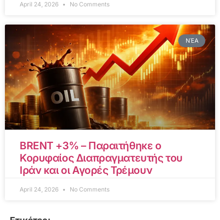
April 24, 2026
No Comments
ΝΈΑ
BRENT +3% – Παραιτήθηκε ο
Κορυφαίος Διαπραγματευτής του
Ιράν και οι Αγορές Τρέμουν
April 24, 2026
No Comments