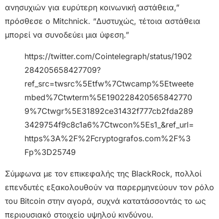
ανησυχιών για ευρύτερη κοινωνική αστάθεια,”
πρόσθεσε ο Mitchnick. “Δυστυχώς, τέτοια αστάθεια
μπορεί να συνοδεύει μια ύφεση.”
https://twitter.com/Cointelegraph/status/1902
284205658427709?
ref_src=twsrc%5Etfw%7Ctwcamp%5Etweete
mbed%7Ctwterm%5E190228420565842770
9%7Ctwgr%5E31892ce31432f777cb2fda289
3429754f9c8c1a6%7Ctwcon%5Es1_&ref_url=
https%3A%2F%2Fcryptografos.com%2F%3
Fp%3D25749
Σύμφωνα με τον επικεφαλής της BlackRock, πολλοί
επενδυτές εξακολουθούν να παρερμηνεύουν τον ρόλο
του Bitcoin στην αγορά, συχνά κατατάσσοντάς το ως
περιουσιακό στοιχείο υψηλού κινδύνου.