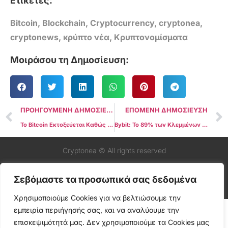
Ετικέτες:
Bitcoin
,
Blockchain
,
Cryptocurrency
,
cryptonea
,
cryptonews
,
κρύπτο νέα
,
Κρυπτονομίσματα
Μοιράσου τη Δημοσίευση:
ΠΡΟΗΓΟΥΜΕΝΗ ΔΗΜΟΣΙΕΥΣΗ
ΕΠΟΜΕΝΗ ΔΗΜΟΣΙΕΥΣΗ
Το Bitcoin Εκτοξεύεται Καθώς οι Αγορές Αναμένουν τη Στάση της Fed για τη Νομισματική Πολιτική
Bybit: Το 89% των Κλεμμένων Crypto Παραμένει Ανιχνεύσιμο Μετά την Επίθεση
Cryptonea © All rights reserved
Σεβόμαστε τα προσωπικά σας δεδομένα
Χρησιμοποιούμε Cookies για να βελτιώσουμε την
εμπειρία περιήγησής σας, και να αναλύουμε την
επισκεψιμότητά μας. Δεν χρησιμοποιούμε τα Cookies μας