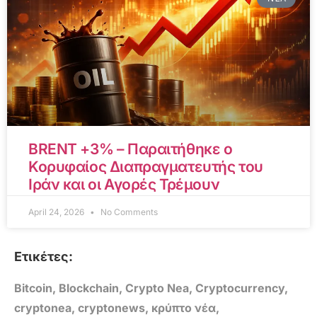
BRENT +3% – Παραιτήθηκε ο
Κορυφαίος Διαπραγματευτής του
Ιράν και οι Αγορές Τρέμουν
April 24, 2026
No Comments
Ετικέτες:
Bitcoin
,
Blockchain
,
Crypto Nea
,
Cryptocurrency
,
cryptonea
,
cryptonews
,
κρύπτο νέα
,