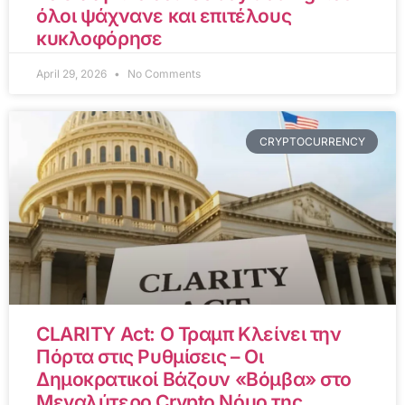
όλοι ψάχνανε και επιτέλους
κυκλοφόρησε
April 29, 2026
No Comments
CRYPTOCURRENCY
CLARITY Act: Ο Τραμπ Κλείνει την
Πόρτα στις Ρυθμίσεις – Οι
Δημοκρατικοί Βάζουν «Βόμβα» στο
Μεγαλύτερο Crypto Νόμο της