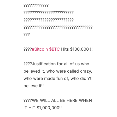
????????????
????????????????????????
????????????????????????
?????????????????????????????????
???
????
#Bitcoin
$BTC
Hits $100,000 !!
????Justification for all of us who
believed it, who were called crazy,
who were made fun of, who didn't
believe it!!
????WE WILL ALL BE HERE WHEN
IT HIT $1,000,000!!