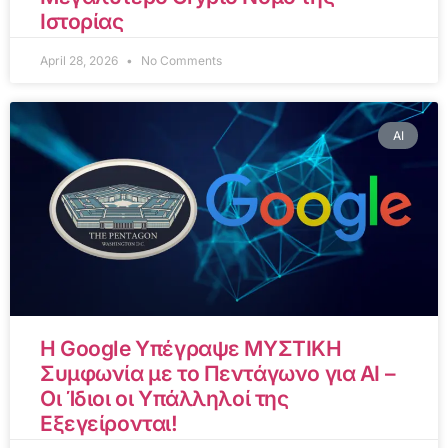
Ιστορίας
April 28, 2026
No Comments
AI
Η Google Υπέγραψε ΜΥΣΤΙΚΗ
Συμφωνία με το Πεντάγωνο για AI –
Οι Ίδιοι οι Υπάλληλοί της
Εξεγείρονται!