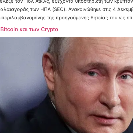
εξε τον Πολ Άτκινς, εξέχοντα υποστηρικτή των κρυπτονο
αλαιαγοράς των ΗΠΑ (SEC). Ανακοινώθηκε στις 4 Δεκεμβρ
υμπεριλαμβανομένης της προηγούμενης θητείας του ως επ
Bitcoin και των Crypto