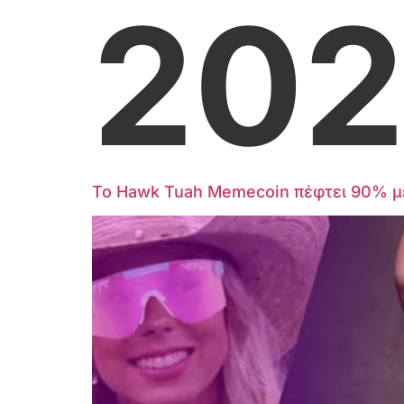
20
Το Hawk Tuah Memecoin πέφτει 90% μ