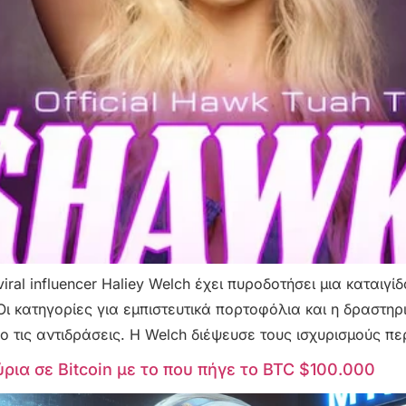
al influencer Haliey Welch έχει πυροδοτήσει μια καταιγί
Οι κατηγορίες για εμπιστευτικά πορτοφόλια και η δραστηρ
ο τις αντιδράσεις. Η Welch διέψευσε τους ισχυρισμούς π
ρια σε Bitcoin με το που πήγε το BTC $100.000