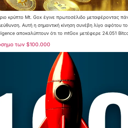
ήριο κρύπτο Mt. Gox έγινε πρωτοσέλιδο μεταφέροντας πάν
ύθυνση. Αυτή η σημαντική κίνηση συνέβη λίγο αφότου το 
ligence αποκαλύπτουν ότι το mtGox μετέφερε 24.051 Bitco
ρόσημο των $100.000