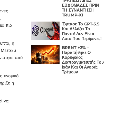
ΤΡΑΠΕΖΙ ΛΙΓΕΣ
ΕΒΔΟΜΑΔΕΣ ΠΡΙΝ
ΤΗ ΣΥΝΑΝΤΗΣΗ
ενες
TRUMP-XI
.
Έφτασε Το GPT-5.5
ια πιο
Και Αλλάζει Τα
Πάντα! Δεν Είναι
Αυτό Που Περίμενες!
υπτο, η
BRENT +3% –
. Μεταξύ
Παραιτήθηκε Ο
Κορυφαίος
νίστηκε από
Διαπραγματευτής Του
Ιράν Και Οι Αγορές
Τρέμουν
ς «νομικό
ήριξε η
εί να