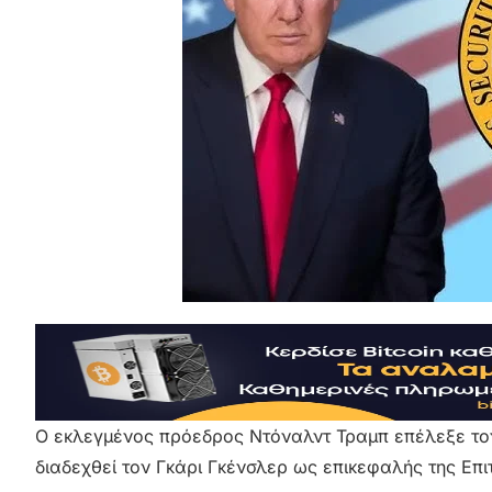
Ο εκλεγμένος πρόεδρος Ντόναλντ Τραμπ επέλεξε τον
διαδεχθεί τον Γκάρι Γκένσλερ ως επικεφαλής της Ε