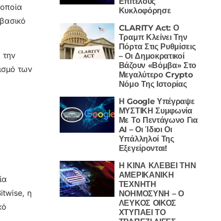
Επιτέλους
 οποία
Κυκλοφόρησε
 βασικό
CLARITY Act: Ο
Τραμπ Κλείνει Την
Πόρτα Στις Ρυθμίσεις
 την
– Οι Δημοκρατικοί
Βάζουν «Βόμβα» Στο
ισμό των
Μεγαλύτερο Crypto
Νόμο Της Ιστορίας
Η Google Υπέγραψε
ΜΥΣΤΙΚΗ Συμφωνία
Με Το Πεντάγωνο Για
AI – Οι Ίδιοι Οι
Υπάλληλοί Της
Εξεγείρονται!
Η ΚΙΝΑ ΚΛΕΒΕΙ ΤΗΝ
ΑΜΕΡΙΚΑΝΙΚΗ
ία
ΤΕΧΝΗΤΗ
twise, η
ΝΟΗΜΟΣΥΝΗ – Ο
ΛΕΥΚΟΣ ΟΙΚΟΣ
κό
ΧΤΥΠΑΕΙ ΤΟ