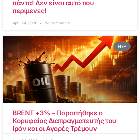
πάντα! Δεν είναι αυτό που
περίμενες!
April 24, 2026
No Comments
ΝΈΑ
BRENT +3% – Παραιτήθηκε ο
Κορυφαίος Διαπραγματευτής του
Ιράν και οι Αγορές Τρέμουν