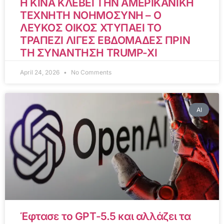
Η ΚΙΝΑ ΚΛΕΒΕΙ ΤΗΝ ΑΜΕΡΙΚΑΝΙΚΗ
ΤΕΧΝΗΤΗ ΝΟΗΜΟΣΥΝΗ – Ο
ΛΕΥΚΟΣ ΟΙΚΟΣ ΧΤΥΠΑΕΙ ΤΟ
ΤΡΑΠΕΖΙ ΛΙΓΕΣ ΕΒΔΟΜΑΔΕΣ ΠΡΙΝ
ΤΗ ΣΥΝΑΝΤΗΣΗ TRUMP-XI
April 24, 2026
No Comments
AI
Έφτασε το GPT-5.5 και αλλάζει τα