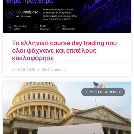
Το ελληνικό course day trading που
όλοι ψάχνανε και επιτέλους
κυκλοφόρησε
April 29, 2026
No Comments
CRYPTOCURRENCY