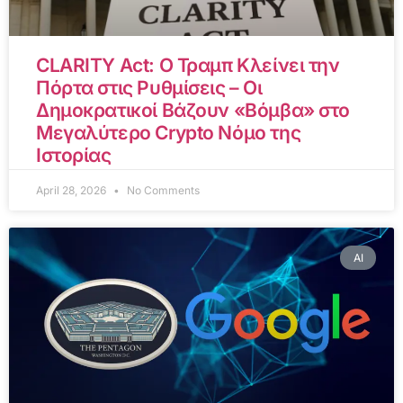
CLARITY Act: Ο Τραμπ Κλείνει την
Πόρτα στις Ρυθμίσεις – Οι
Δημοκρατικοί Βάζουν «Βόμβα» στο
Μεγαλύτερο Crypto Νόμο της
Ιστορίας
April 28, 2026
No Comments
AI