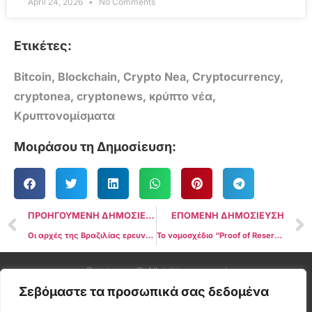
April 24, 2026
No Comments
Ετικέτες:
Bitcoin
,
Blockchain
,
Crypto Nea
,
Cryptocurrency
,
cryptonea
,
cryptonews
,
κρύπτο νέα
,
Κρυπτονομίσματα
Μοιράσου τη Δημοσίευση:
ΠΡΟΗΓΟΥΜΕΝΗ ΔΗΜΟΣΙΕΥΣΗ
ΕΠΟΜΕΝΗ ΔΗΜΟΣΙΕΥΣΗ
Οι αρχές της Βραζιλίας ερευνούν την Binance για την καθοδήγηση των πελατών πέρα από την εντολή διακοπής: Έκθεση
Το νομοσχέδιο “Proof of Reserve” περνά στη Βουλή των Αντιπροσώπων του Τέξας
Cryptonea © All rights reserved
Σεβόμαστε τα προσωπικά σας δεδομένα