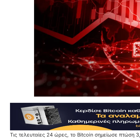
Τις τελευταίες 24 ώρες, το Bitcoin σημείωσε πτώση 