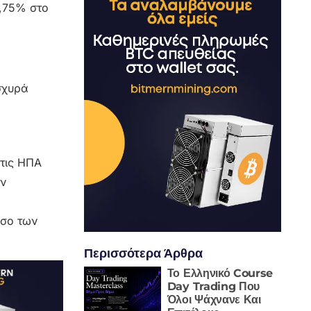
3,75% στο
σχυρά
στις ΗΠΑ
ον
όσο των
Περισσότερα Άρθρα
Το Ελληνικό Course
Day Trading Που
Όλοι Ψάχνανε Και