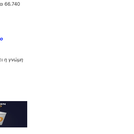
α 66.740
το
ι η γνώμη