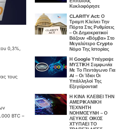
Επιτέλους
Κυκλοφόρησε
CLARITY Act: Ο
Τραμπ Κλείνει Την
Πόρτα Στις Ρυθμίσεις
– Οι Δημοκρατικοί
Βάζουν «Βόμβα» Στο
Μεγαλύτερο Crypto
που 0,3%,
Νόμο Της Ιστορίας
Η Google Υπέγραψε
ΜΥΣΤΙΚΗ Συμφωνία
Με Το Πεντάγωνο Για
AI – Οι Ίδιοι Οι
τας τους
Υπάλληλοί Της
Εξεγείρονται!
Η ΚΙΝΑ ΚΛΕΒΕΙ ΤΗΝ
ΑΜΕΡΙΚΑΝΙΚΗ
των
ΤΕΧΝΗΤΗ
ΝΟΗΜΟΣΥΝΗ – Ο
0.000 BTC –
ΛΕΥΚΟΣ ΟΙΚΟΣ
ΧΤΥΠΑΕΙ ΤΟ