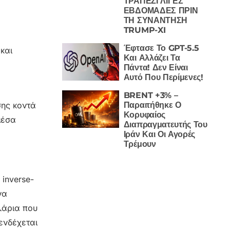
ΤΡΑΠΕΖΙ ΛΙΓΕΣ
ΕΒΔΟΜΑΔΕΣ ΠΡΙΝ
ΤΗ ΣΥΝΑΝΤΗΣΗ
TRUMP-XI
Έφτασε Το GPT-5.5
και
Και Αλλάζει Τα
Πάντα! Δεν Είναι
Αυτό Που Περίμενες!
BRENT +3% –
Παραιτήθηκε Ο
σης κοντά
Κορυφαίος
μέσα
Διαπραγματευτής Του
Ιράν Και Οι Αγορές
Τρέμουν
 inverse-
να
λάρια που
 ενδέχεται