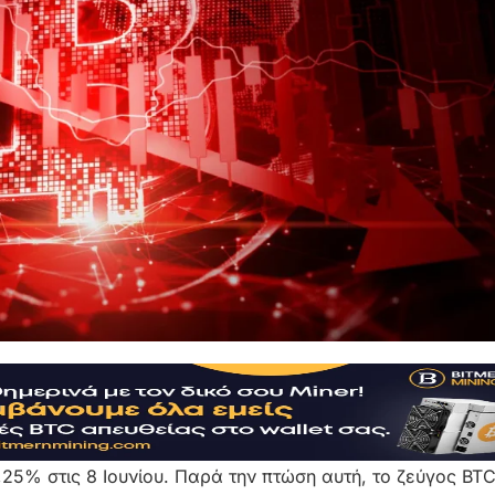
3,25% στις 8 Ιουνίου. Παρά την πτώση αυτή, το ζεύγος BT