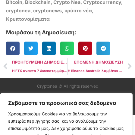
Bitcoin
,
Blockchain
,
Crypto Nea
,
Cryptocurrency
,
cryptonea
,
cryptonews
,
κρύπτο νέα
,
Κρυπτονομίσματα
Μοιράσου τη Δημοσίευση:
ΠΡΟΗΓΟΥΜΕΝΗ ΔΗΜΟΣΙΕΥΣΗ
ΕΠΟΜΕΝΗ ΔΗΜΟΣΙΕΥΣΗ
Η FTX ανακτά 7 δισεκατομμύρια δολάρια σε περιουσιακά στοιχεία, επιδιώκει να διεκδικήσει τα υπόλοιπα 2 δισεκατομμύρια δολάρια για να αποκαταστήσει τις υπεξαιρέσεις
Η Binance Australia λαμβάνει ειδοποίηση μόνο 12 ωρών πριν από την κατάργηση τραπεζών, αποκαλύπτει το στέλεχος
Cryptonea © All rights reserved
Σεβόμαστε τα προσωπικά σας δεδομένα
Χρησιμοποιούμε Cookies για να βελτιώσουμε την
εμπειρία περιήγησής σας, και να αναλύουμε την
επισκεψιμότητά μας. Δεν χρησιμοποιούμε τα Cookies μας