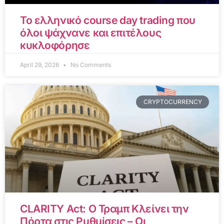
Το ελληνικό course day trading που
όλοι ψάχνανε και επιτέλους
κυκλοφόρησε
April 29, 2026
No Comments
CRYPTOCURRENCY
CLARITY Act: Ο Τραμπ Κλείνει την
Πόρτα στις Ρυθμίσεις – Οι