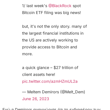
1/ last week's
@BlackRock
spot
Bitcoin ETF filing was big news!
but, it's not the only story. many of
the largest financial institutions in
the US are actively working to
provide access to Bitcoin and
more.
a quick glance – $27 trillion of
client assets here!
pic.twitter.com/azmHZmUL2a
— Meltem Demirors (@Melt_Dem)
June 26, 2023
Ενώ η Demirors αναγνώρισε ότι το ενδιαφέρον των