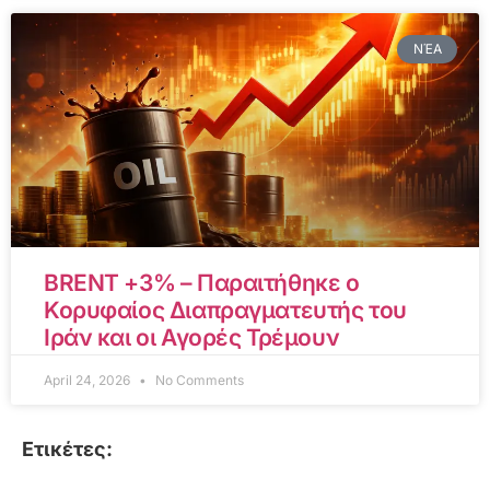
ΝΈΑ
BRENT +3% – Παραιτήθηκε ο
Κορυφαίος Διαπραγματευτής του
Ιράν και οι Αγορές Τρέμουν
April 24, 2026
No Comments
Ετικέτες: