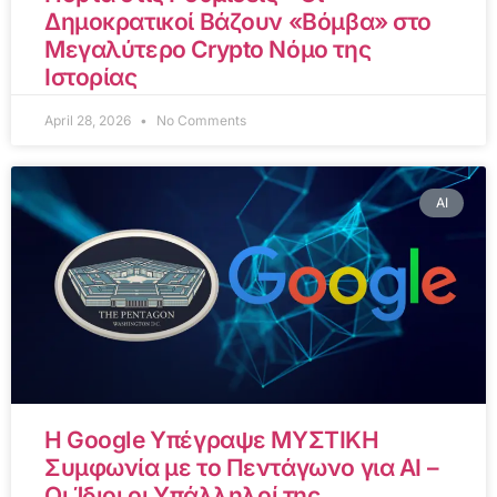
Δημοκρατικοί Βάζουν «Βόμβα» στο
Μεγαλύτερο Crypto Νόμο της
Ιστορίας
April 28, 2026
No Comments
AI
Η Google Υπέγραψε ΜΥΣΤΙΚΗ
Συμφωνία με το Πεντάγωνο για AI –
Οι Ίδιοι οι Υπάλληλοί της