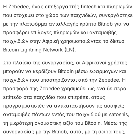
Η Zebedee, ένας επεξεργαστής fintech και πληρωμών
που στοχεύει στο χώρο των παιχνιδιών, συνεργάστηκε
με την πλατφόρμα ανταλλαγής κρύπτο Bitnob για να
προσφέρει επιλογές πληρωμών και ανταμοιβής
παιχνιδιών στην Αφρική χρησιμοποιώντας το δίκτυο
Bitcoin Lightning Network (LN).
Στο πλαίσιο της συνεργασίας, οι Αφρικανοί χρήστες
μπορούν να κερδίζουν Bitcoin μέσω εφαρμογών και
παιχνιδιών που υποστηρίζονται από την Zebedee. Η
προσφορά της Zebedee χρησιμεύει ως ένα δεύτερο
επίπεδο στα παιχνίδια που επιτρέπει στους
προγραμματιστές να αντικαταστήσουν τις ασαφείς
ανταμοιβές πόντων εντός του παιχνιδιού με satoshis,
τη μικρότερη ονομαστική αξία του Bitcoin. Μέσω της
συνεργασίας με την Bitnob, αυτά, με τη σειρά τους,