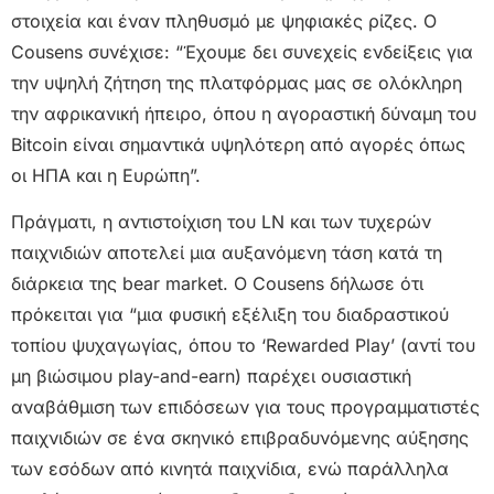
στοιχεία και έναν πληθυσμό με ψηφιακές ρίζες. Ο
Cousens συνέχισε: “Έχουμε δει συνεχείς ενδείξεις για
την υψηλή ζήτηση της πλατφόρμας μας σε ολόκληρη
την αφρικανική ήπειρο, όπου η αγοραστική δύναμη του
Bitcoin είναι σημαντικά υψηλότερη από αγορές όπως
οι ΗΠΑ και η Ευρώπη”.
Πράγματι, η αντιστοίχιση του LN και των τυχερών
παιχνιδιών αποτελεί μια αυξανόμενη τάση κατά τη
διάρκεια της bear market. Ο Cousens δήλωσε ότι
πρόκειται για “μια φυσική εξέλιξη του διαδραστικού
τοπίου ψυχαγωγίας, όπου το ‘Rewarded Play’ (αντί του
μη βιώσιμου play-and-earn) παρέχει ουσιαστική
αναβάθμιση των επιδόσεων για τους προγραμματιστές
παιχνιδιών σε ένα σκηνικό επιβραδυνόμενης αύξησης
των εσόδων από κινητά παιχνίδια, ενώ παράλληλα