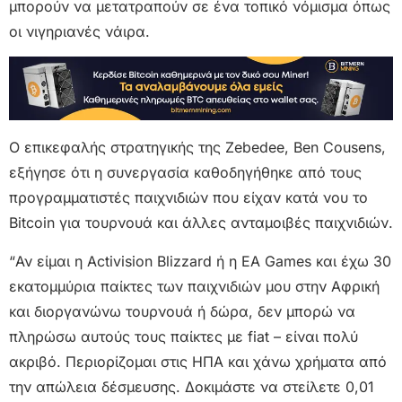
μπορούν να μετατραπούν σε ένα τοπικό νόμισμα όπως
οι νιγηριανές νάιρα.
Ο επικεφαλής στρατηγικής της Zebedee, Ben Cousens,
εξήγησε ότι η συνεργασία καθοδηγήθηκε από τους
προγραμματιστές παιχνιδιών που είχαν κατά νου το
Bitcoin για τουρνουά και άλλες ανταμοιβές παιχνιδιών.
“Αν είμαι η Activision Blizzard ή η EA Games και έχω 30
εκατομμύρια παίκτες των παιχνιδιών μου στην Αφρική
και διοργανώνω τουρνουά ή δώρα, δεν μπορώ να
πληρώσω αυτούς τους παίκτες με fiat – είναι πολύ
ακριβό. Περιορίζομαι στις ΗΠΑ και χάνω χρήματα από
την απώλεια δέσμευσης. Δοκιμάστε να στείλετε 0,01