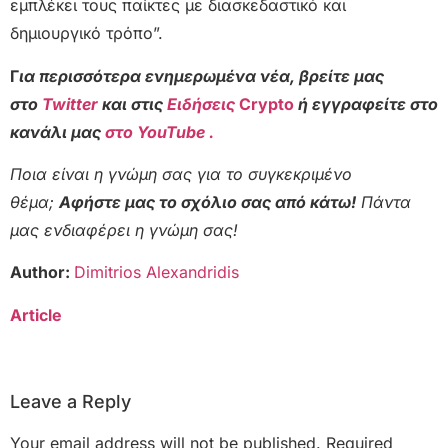
εμπλέκει τους παίκτες με διασκεδαστικό και
δημιουργικό τρόπο”.
Γ
ια περισσότερα ενημερωμένα νέα, βρείτε μας
στο
Twitter
και στις
Ειδήσεις
Crypto
ή εγγραφείτε στο
κανάλι μας
στο YouTube .
Ποια είναι η γνώμη σας για το συγκεκριμένο
θέμα;
Αφήστε μας το σχόλιο σας από κάτω!
Πάντα
μας ενδιαφέρει η γνώμη σας!
Author:
Dimitrios Alexandridis
Article
Leave a Reply
Your email address will not be published.
Required