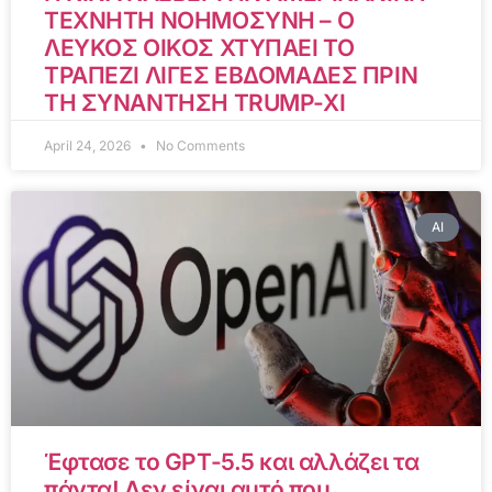
ΤΕΧΝΗΤΗ ΝΟΗΜΟΣΥΝΗ – Ο
ΛΕΥΚΟΣ ΟΙΚΟΣ ΧΤΥΠΑΕΙ ΤΟ
ΤΡΑΠΕΖΙ ΛΙΓΕΣ ΕΒΔΟΜΑΔΕΣ ΠΡΙΝ
ΤΗ ΣΥΝΑΝΤΗΣΗ TRUMP-XI
April 24, 2026
No Comments
AI
Έφτασε το GPT-5.5 και αλλάζει τα
πάντα! Δεν είναι αυτό που