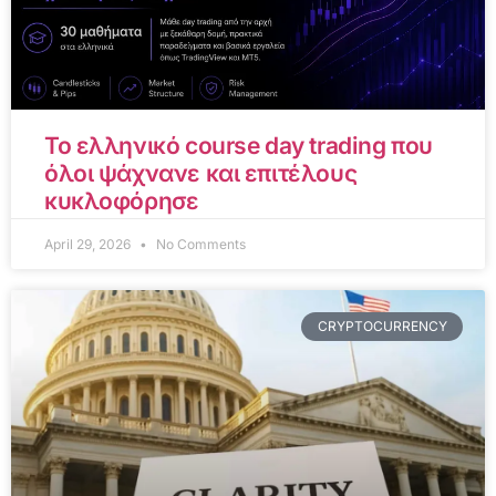
Το ελληνικό course day trading που
όλοι ψάχνανε και επιτέλους
κυκλοφόρησε
April 29, 2026
No Comments
CRYPTOCURRENCY