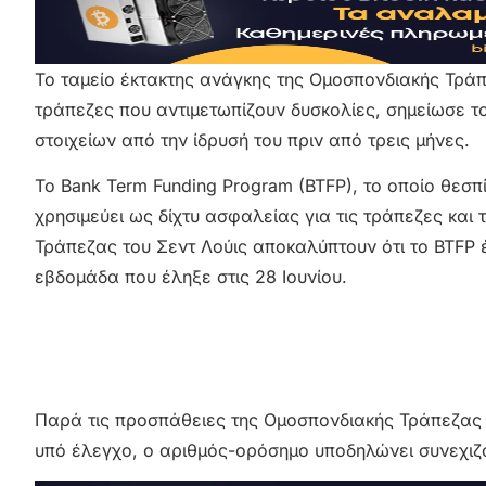
Το ταμείο έκτακτης ανάγκης της Ομοσπονδιακής Τράπε
τράπεζες που αντιμετωπίζουν δυσκολίες, σημείωσε 
στοιχείων από την ίδρυσή του πριν από τρεις μήνες.
Το Bank Term Funding Program (BTFP), το οποίο θεσπί
χρησιμεύει ως δίχτυ ασφαλείας για τις τράπεζες και 
Τράπεζας του Σεντ Λούις αποκαλύπτουν ότι το BTFP 
εβδομάδα που έληξε στις 28 Ιουνίου.
Παρά τις προσπάθειες της Ομοσπονδιακής Τράπεζας τ
υπό έλεγχο, ο αριθμός-ορόσημο υποδηλώνει συνεχιζ