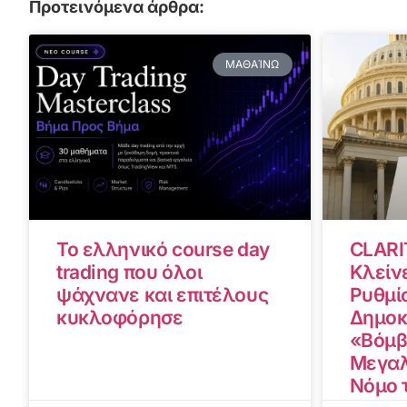
Προτεινόμενα άρθρα:
ΜΑΘΑΊΝΩ
Το ελληνικό course day
CLARI
trading που όλοι
Κλείνε
ψάχνανε και επιτέλους
Ρυθμίσ
κυκλοφόρησε
Δημοκ
«Βόμβ
Μεγαλ
Νόμο 