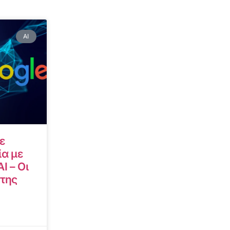
AI
ε
α με
I – Οι
 της