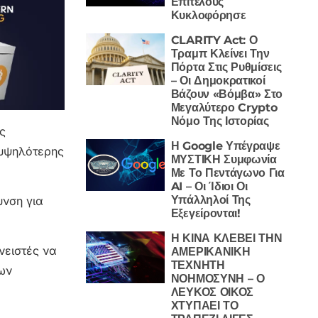
Επιτέλους
Κυκλοφόρησε
CLARITY Act: Ο
Τραμπ Κλείνει Την
Πόρτα Στις Ρυθμίσεις
– Οι Δημοκρατικοί
Βάζουν «Βόμβα» Στο
Μεγαλύτερο Crypto
Νόμο Της Ιστορίας
ς
Η Google Υπέγραψε
 υψηλότερης
ΜΥΣΤΙΚΗ Συμφωνία
Με Το Πεντάγωνο Για
AI – Οι Ίδιοι Οι
Υπάλληλοί Της
υνση για
Εξεγείρονται!
Η ΚΙΝΑ ΚΛΕΒΕΙ ΤΗΝ
νειστές να
ΑΜΕΡΙΚΑΝΙΚΗ
ΤΕΧΝΗΤΗ
ίων
ΝΟΗΜΟΣΥΝΗ – Ο
ΛΕΥΚΟΣ ΟΙΚΟΣ
ΧΤΥΠΑΕΙ ΤΟ