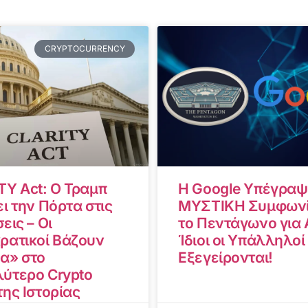
CRYPTOCURRENCY
TY Act: Ο Τραμπ
Η Google Υπέγραψ
ι την Πόρτα στις
ΜΥΣΤΙΚΗ Συμφωνί
εις – Οι
το Πεντάγωνο για A
ρατικοί Βάζουν
Ίδιοι οι Υπάλληλοί
α» στο
Εξεγείρονται!
ύτερο Crypto
της Ιστορίας