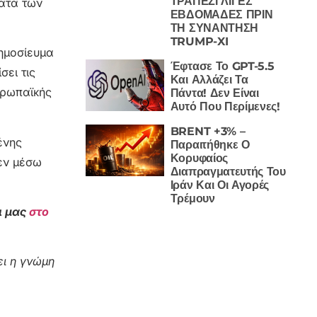
ΤΡΑΠΕΖΙ ΛΙΓΕΣ
ατα των
ΕΒΔΟΜΑΔΕΣ ΠΡΙΝ
ΤΗ ΣΥΝΑΝΤΗΣΗ
TRUMP-XI
Δημοσίευμα
Έφτασε Το GPT-5.5
σει τις
Και Αλλάζει Τα
υρωπαϊκής
Πάντα! Δεν Είναι
Αυτό Που Περίμενες!
BRENT +3% –
ένης
Παραιτήθηκε Ο
Κορυφαίος
εν μέσω
Διαπραγματευτής Του
Ιράν Και Οι Αγορές
Τρέμουν
ι μας
στο
ι η γνώμη