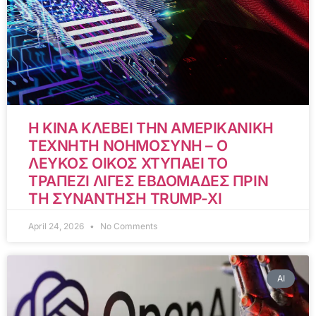
Η ΚΙΝΑ ΚΛΕΒΕΙ ΤΗΝ ΑΜΕΡΙΚΑΝΙΚΗ
ΤΕΧΝΗΤΗ ΝΟΗΜΟΣΥΝΗ – Ο
ΛΕΥΚΟΣ ΟΙΚΟΣ ΧΤΥΠΑΕΙ ΤΟ
ΤΡΑΠΕΖΙ ΛΙΓΕΣ ΕΒΔΟΜΑΔΕΣ ΠΡΙΝ
ΤΗ ΣΥΝΑΝΤΗΣΗ TRUMP-XI
April 24, 2026
No Comments
AI