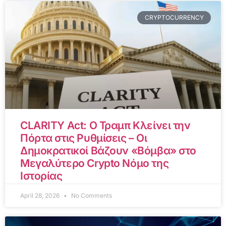
CRYPTOCURRENCY
CLARITY Act: Ο Τραμπ Κλείνει την
Πόρτα στις Ρυθμίσεις – Οι
Δημοκρατικοί Βάζουν «Βόμβα» στο
Μεγαλύτερο Crypto Νόμο της
Ιστορίας
April 28, 2026
No Comments