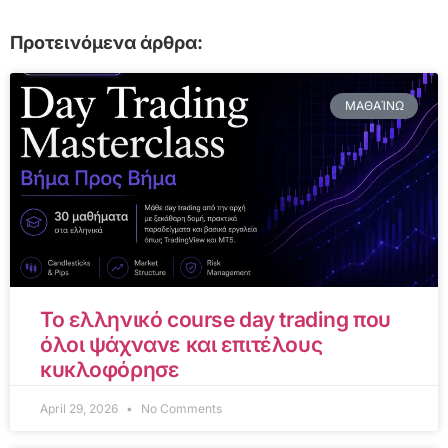
Προτεινόμενα άρθρα:
ΜΑΘΑΊΝΩ
Το ελληνικό course day trading που
όλοι ψάχνανε και επιτέλους
κυκλοφόρησε
April 29, 2026
No Comments