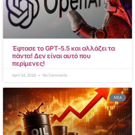
Έφτασε το GPT-5.5 και αλλάζει τα
πάντα! Δεν είναι αυτό που
περίμενες!
April 24, 2026
No Comments
ΝΈΑ