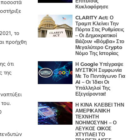
Επιτέλους
α ποσοστά
Κυκλοφόρησε
ποστήριξε
CLARITY Act: Ο
Τραμπ Κλείνει Την
Πόρτα Στις Ρυθμίσεις
2021, το
– Οι Δημοκρατικοί
Βάζουν «Βόμβα» Στο
και προήχθη
Μεγαλύτερο Crypto
Νόμο Της Ιστορίας
ης ότι
Η Google Υπέγραψε
ΜΥΣΤΙΚΗ Συμφωνία
ς της
Με Το Πεντάγωνο Για
AI – Οι Ίδιοι Οι
Υπάλληλοί Της
Εξεγείρονται!
αναπτύξει
 του.
Η ΚΙΝΑ ΚΛΕΒΕΙ ΤΗΝ
ΑΜΕΡΙΚΑΝΙΚΗ
Ο
ΤΕΧΝΗΤΗ
ΝΟΗΜΟΣΥΝΗ – Ο
ΛΕΥΚΟΣ ΟΙΚΟΣ
επενδυτών
ΧΤΥΠΑΕΙ ΤΟ