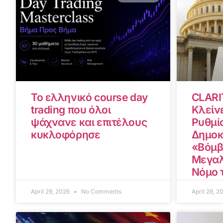
Το ελληνικό course day
CLARI
trading που όλοι
Κλείνε
ψάχνανε και επιτέλους
Ρυθμίσ
κυκλοφόρησε
Δημοκ
«Βόμβ
Μεγαλ
Νόμο 
April 29, 2026
No Comments
April 28, 