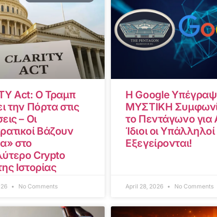
TY Act: Ο Τραμπ
Η Google Υπέγραψ
ι την Πόρτα στις
ΜΥΣΤΙΚΗ Συμφωνί
εις – Οι
το Πεντάγωνο για A
ρατικοί Βάζουν
Ίδιοι οι Υπάλληλοί
α» στο
Εξεγείρονται!
ύτερο Crypto
της Ιστορίας
2026
No Comments
April 28, 2026
No Comments