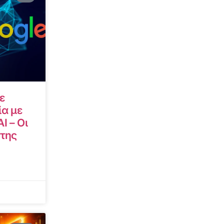
ε
α με
I – Οι
 της