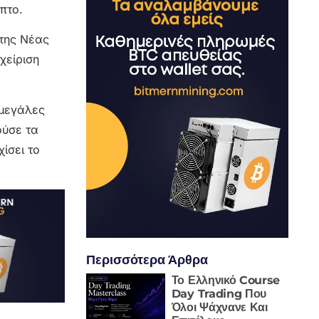
πτο.
 της Νέας
χείριση
 μεγάλες
ούσε τα
ίσει το
Περισσότερα Άρθρα
Το Ελληνικό Course
Day Trading Που
Όλοι Ψάχνανε Και