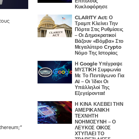
Επιτέλους
Κυκλοφόρησε
CLARITY Act: Ο
τους
Τραμπ Κλείνει Την
Πόρτα Στις Ρυθμίσεις
– Οι Δημοκρατικοί
Βάζουν «Βόμβα» Στο
Μεγαλύτερο Crypto
Νόμο Της Ιστορίας
Η Google Υπέγραψε
ΜΥΣΤΙΚΗ Συμφωνία
Με Το Πεντάγωνο Για
AI – Οι Ίδιοι Οι
Υπάλληλοί Της
Εξεγείρονται!
Η ΚΙΝΑ ΚΛΕΒΕΙ ΤΗΝ
ΑΜΕΡΙΚΑΝΙΚΗ
ΤΕΧΝΗΤΗ
ΝΟΗΜΟΣΥΝΗ – Ο
thereum;”
ΛΕΥΚΟΣ ΟΙΚΟΣ
ΧΤΥΠΑΕΙ ΤΟ