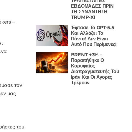
ΤΡΑΠΕΖΙ ΛΙΓΕΣ
ΕΒΔΟΜΑΔΕΣ ΠΡΙΝ
ΤΗ ΣΥΝΑΝΤΗΣΗ
TRUMP-XI
akers –
Έφτασε Το GPT-5.5
Και Αλλάζει Τα
Πάντα! Δεν Είναι
αι
Αυτό Που Περίμενες!
ένα
BRENT +3% –
Παραιτήθηκε Ο
Κορυφαίος
Διαπραγματευτής Του
Ιράν Και Οι Αγορές
Τρέμουν
εύασε τον
δεν μας
χρήστες του