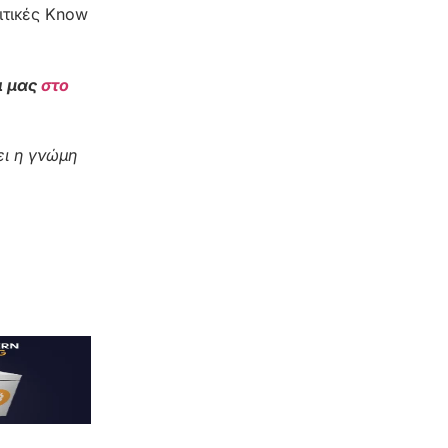
ιτικές Know
ι μας
στο
ι η γνώμη