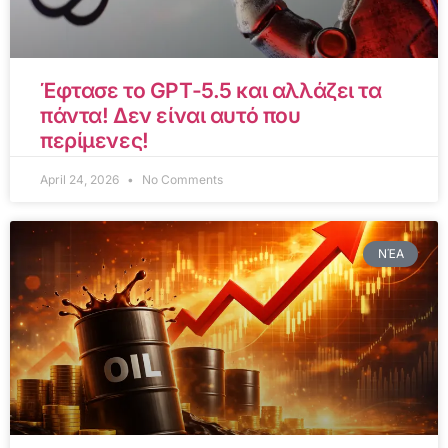
Έφτασε το GPT-5.5 και αλλάζει τα
πάντα! Δεν είναι αυτό που
περίμενες!
April 24, 2026
No Comments
ΝΈΑ