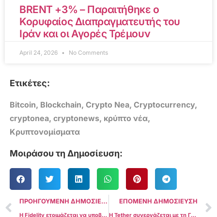
BRENT +3% – Παραιτήθηκε ο
Κορυφαίος Διαπραγματευτής του
Ιράν και οι Αγορές Τρέμουν
April 24, 2026
No Comments
Ετικέτες:
Bitcoin
,
Blockchain
,
Crypto Nea
,
Cryptocurrency
,
cryptonea
,
cryptonews
,
κρύπτο νέα
,
Κρυπτονομίσματα
Μοιράσου τη Δημοσίευση:
ΠΡΟΗΓΟΥΜΕΝΗ ΔΗΜΟΣΙΕΥΣΗ
ΕΠΟΜΕΝΗ ΔΗΜΟΣΙΕΥΣΗ
Η Fidelity ετοιμάζεται να υποβάλει αίτηση για το Spot Bitcoin ETF
Η Tether συνεργάζεται με τη Γεωργία για να προωθήσει την ανάπτυξη υποδομών Bitcoin P2P