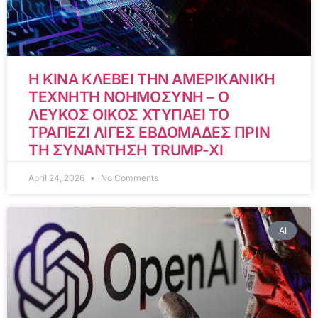
Η ΚΙΝΑ ΚΛΕΒΕΙ ΤΗΝ ΑΜΕΡΙΚΑΝΙΚΗ
ΤΕΧΝΗΤΗ ΝΟΗΜΟΣΥΝΗ – Ο
ΛΕΥΚΟΣ ΟΙΚΟΣ ΧΤΥΠΑΕΙ ΤΟ
ΤΡΑΠΕΖΙ ΛΙΓΕΣ ΕΒΔΟΜΑΔΕΣ ΠΡΙΝ
ΤΗ ΣΥΝΑΝΤΗΣΗ TRUMP-XI
April 24, 2026
No Comments
AI