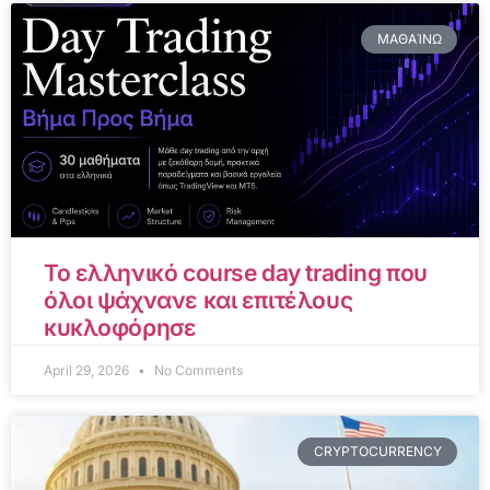
ΜΑΘΑΊΝΩ
Το ελληνικό course day trading που
όλοι ψάχνανε και επιτέλους
κυκλοφόρησε
April 29, 2026
No Comments
CRYPTOCURRENCY