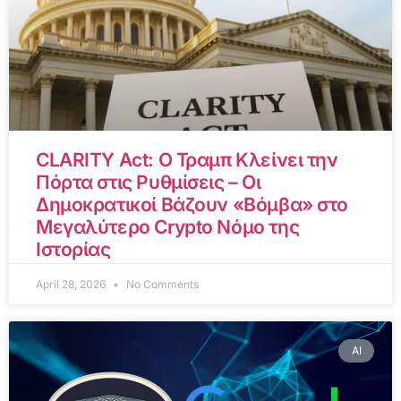
CLARITY Act: Ο Τραμπ Κλείνει την
Πόρτα στις Ρυθμίσεις – Οι
Δημοκρατικοί Βάζουν «Βόμβα» στο
Μεγαλύτερο Crypto Νόμο της
Ιστορίας
April 28, 2026
No Comments
AI