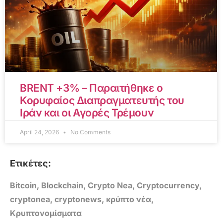
BRENT +3% – Παραιτήθηκε ο
Κορυφαίος Διαπραγματευτής του
Ιράν και οι Αγορές Τρέμουν
April 24, 2026
No Comments
Ετικέτες:
Bitcoin
,
Blockchain
,
Crypto Nea
,
Cryptocurrency
,
cryptonea
,
cryptonews
,
κρύπτο νέα
,
Κρυπτονομίσματα