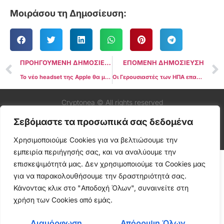
Μοιράσου τη Δημοσίευση:
ΠΡΟΗΓΟΥΜΕΝΗ ΔΗΜΟΣΙΕΥΣΗ
ΕΠΟΜΕΝΗ ΔΗΜΟΣΙΕΥΣΗ
Το νέο headset της Apple θα μπορούσε να βάλει έναν πύραυλο κάτω από τα metaverse tokens
Οι Γερουσιαστές των ΗΠΑ επαναφέρουν τον Νόμο “Accountability for Cryptocurrency in El Salvador (ACES)”
Cryptonea © All rights reserved
Σεβόμαστε τα προσωπικά σας δεδομένα
Χρησιμοποιούμε Cookies για να βελτιώσουμε την
εμπειρία περιήγησής σας, και να αναλύουμε την
επισκεψιμότητά μας. Δεν χρησιμοποιούμε τα Cookies μας
για να παρακολουθήσουμε την δραστηριότητά σας.
Κάνοντας κλικ στο "Αποδοχή Όλων", συναινείτε στη
χρήση των Cookies από εμάς.
Διαμόρφωση
Απόρριψη Όλων