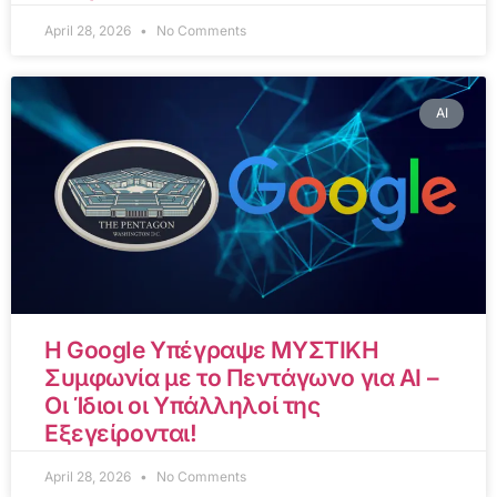
April 28, 2026
No Comments
AI
Η Google Υπέγραψε ΜΥΣΤΙΚΗ
Συμφωνία με το Πεντάγωνο για AI –
Οι Ίδιοι οι Υπάλληλοί της
Εξεγείρονται!
April 28, 2026
No Comments