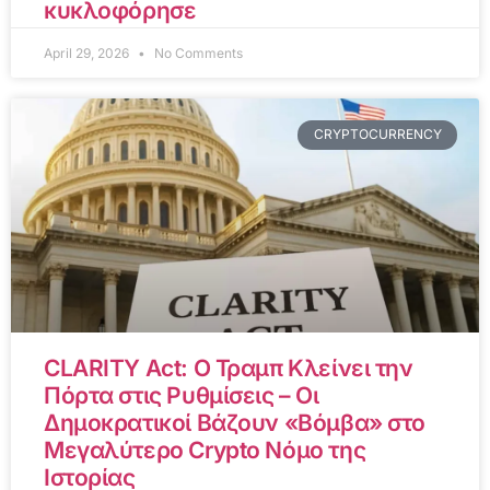
κυκλοφόρησε
April 29, 2026
No Comments
CRYPTOCURRENCY
CLARITY Act: Ο Τραμπ Κλείνει την
Πόρτα στις Ρυθμίσεις – Οι
Δημοκρατικοί Βάζουν «Βόμβα» στο
Μεγαλύτερο Crypto Νόμο της
Ιστορίας