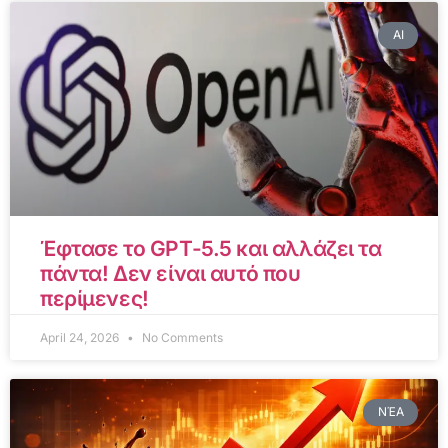
AI
Έφτασε το GPT-5.5 και αλλάζει τα
πάντα! Δεν είναι αυτό που
περίμενες!
April 24, 2026
No Comments
ΝΈΑ