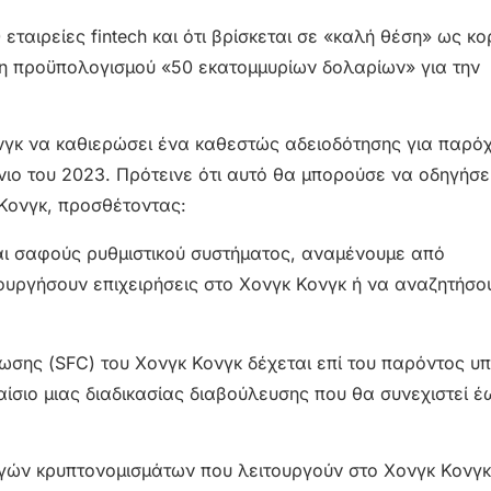
 εταιρείες fintech και ότι βρίσκεται σε «καλή θέση» ως κ
ση προϋπολογισμού «50 εκατομμυρίων δολαρίων» για την
νγκ να καθιερώσει ένα καθεστώς αδειοδότησης για παρό
νιο του 2023. Πρότεινε ότι αυτό θα μπορούσε να οδηγήσε
 Κονγκ, προσθέτοντας:
ι σαφούς ρυθμιστικού συστήματος, αναμένουμε από
ιουργήσουν επιχειρήσεις στο Χονγκ Κονγκ ή να αναζητήσο
σης (SFC) του Χονγκ Κονγκ δέχεται επί του παρόντος υ
ίσιο μιας διαδικασίας διαβούλευσης που θα συνεχιστεί έω
αγών κρυπτονομισμάτων που λειτουργούν στο Χονγκ Κονγκ