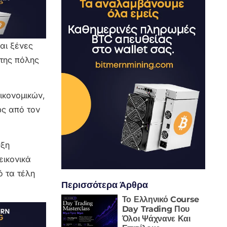
και ξένες
της πόλης
ικονομικών,
ως από τον
υξη
εικονικά
ό τα τέλη
Περισσότερα Άρθρα
Το Ελληνικό Course
Day Trading Που
Όλοι Ψάχνανε Και