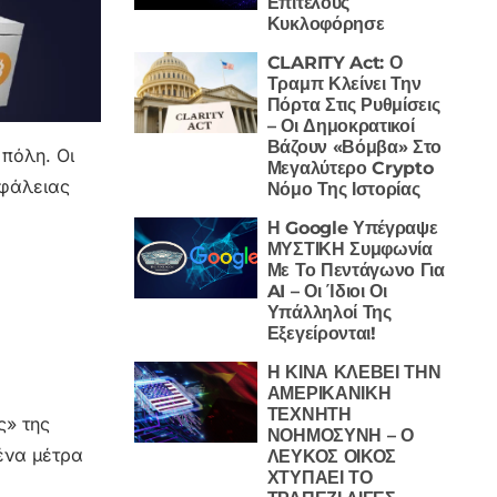
Επιτέλους
Κυκλοφόρησε
CLARITY Act: Ο
Τραμπ Κλείνει Την
Πόρτα Στις Ρυθμίσεις
– Οι Δημοκρατικοί
Βάζουν «Βόμβα» Στο
 πόλη. Οι
Μεγαλύτερο Crypto
σφάλειας
Νόμο Της Ιστορίας
Η Google Υπέγραψε
ΜΥΣΤΙΚΗ Συμφωνία
Με Το Πεντάγωνο Για
AI – Οι Ίδιοι Οι
Υπάλληλοί Της
Εξεγείρονται!
Η ΚΙΝΑ ΚΛΕΒΕΙ ΤΗΝ
ΑΜΕΡΙΚΑΝΙΚΗ
ΤΕΧΝΗΤΗ
ς» της
ΝΟΗΜΟΣΥΝΗ – Ο
μένα μέτρα
ΛΕΥΚΟΣ ΟΙΚΟΣ
ΧΤΥΠΑΕΙ ΤΟ