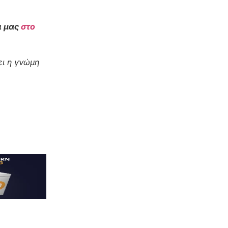
ι μας
στο
ι η γνώμη