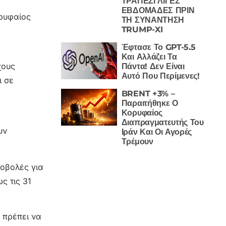
ΤΡΑΠΕΖΙ ΛΙΓΕΣ
ΕΒΔΟΜΑΔΕΣ ΠΡΙΝ
ορυφαίος
ΤΗ ΣΥΝΑΝΤΗΣΗ
TRUMP-XI
Έφτασε Το GPT-5.5
Και Αλλάζει Τα
χους
Πάντα! Δεν Είναι
Αυτό Που Περίμενες!
ι σε
BRENT +3% –
Παραιτήθηκε Ο
Κορυφαίος
Διαπραγματευτής Του
υν
Ιράν Και Οι Αγορές
Τρέμουν
ποβολές για
ς τις 31
 πρέπει να