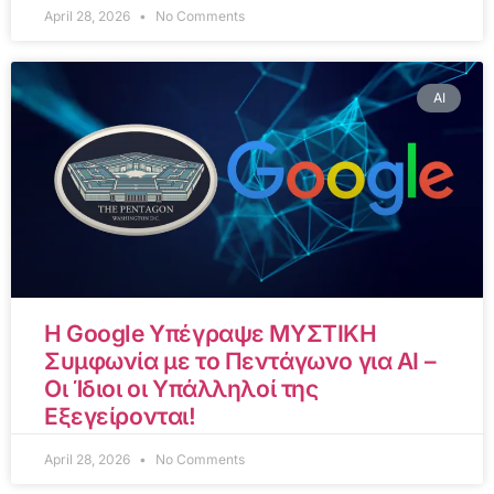
April 28, 2026
No Comments
AI
Η Google Υπέγραψε ΜΥΣΤΙΚΗ
Συμφωνία με το Πεντάγωνο για AI –
Οι Ίδιοι οι Υπάλληλοί της
Εξεγείρονται!
April 28, 2026
No Comments