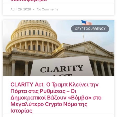
April 29, 2026
No Comments
CRYPTOCURRENCY
CLARITY Act: Ο Τραμπ Κλείνει την
Πόρτα στις Ρυθμίσεις – Οι
Δημοκρατικοί Βάζουν «Βόμβα» στο
Μεγαλύτερο Crypto Νόμο της
Ιστορίας