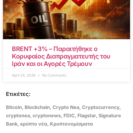
BRENT +3% – Παραιτήθηκε ο
Κορυφαίος Διαπραγματευτής του
Ιράν και οι Αγορές Τρέμουν
April 24, 2026
No Comments
Ετικέτες:
Bitcoin
,
Blockchain
,
Crypto Nea
,
Cryptocurrency
,
cryptonea
,
cryptonews
,
FDIC
,
Flagstar
,
Signature
Bank
,
κρύπτο νέα
,
Κρυπτονομίσματα