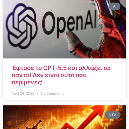
AI
Έφτασε το GPT-5.5 και αλλάζει τα
πάντα! Δεν είναι αυτό που
περίμενες!
April 24, 2026
No Comments
ΝΈΑ