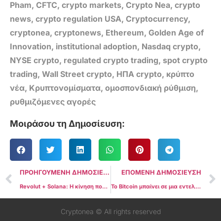
Pham
,
CFTC
,
crypto markets
,
Crypto Nea
,
crypto
news
,
crypto regulation USA
,
Cryptocurrency
,
cryptonea
,
cryptonews
,
Ethereum
,
Golden Age of
Innovation
,
institutional adoption
,
Nasdaq crypto
,
NYSE crypto
,
regulated crypto trading
,
spot crypto
trading
,
Wall Street crypto
,
ΗΠΑ crypto
,
κρύπτο
νέα
,
Κρυπτονομίσματα
,
ομοσπονδιακή ρύθμιση
,
ρυθμιζόμενες αγορές
Μοιράσου τη Δημοσίευση:
ΠΡΟΗΓΟΥΜΕΝΗ ΔΗΜΟΣΙΕΥΣΗ
ΕΠΟΜΕΝΗ ΔΗΜΟΣΙΕΥΣΗ
Revolut + Solana: Η κίνηση που αλλάζει ολόκληρο το ευρωπαϊκό crypto game και μπορεί να αποδειχθεί η μεγαλύτερη υιοθέτηση του 2025
Το Bitcoin μπαίνει σε μια εντελώς νέα εποχή και σχεδόν κανείς δεν το έχει καταλάβει
Cryptonea © All rights reserved