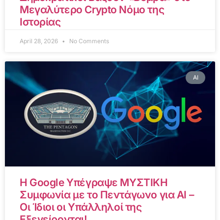
Μεγαλύτερο Crypto Νόμο της
Ιστορίας
April 28, 2026
No Comments
AI
Η Google Υπέγραψε ΜΥΣΤΙΚΗ
Συμφωνία με το Πεντάγωνο για AI –
Οι Ίδιοι οι Υπάλληλοί της
Εξεγείρονται!