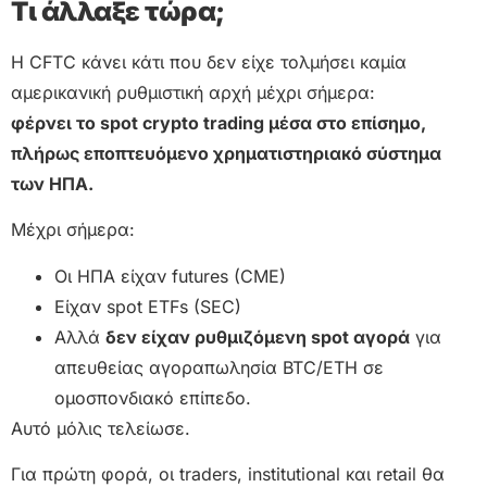
Τι άλλαξε τώρα;
Η CFTC κάνει κάτι που δεν είχε τολμήσει καμία
αμερικανική ρυθμιστική αρχή μέχρι σήμερα:
φέρνει το spot crypto trading μέσα στο επίσημο,
πλήρως εποπτευόμενο χρηματιστηριακό σύστημα
των ΗΠΑ.
Μέχρι σήμερα:
Οι ΗΠΑ είχαν futures (CME)
Είχαν spot ETFs (SEC)
Αλλά
δεν είχαν ρυθμιζόμενη spot αγορά
για
απευθείας αγοραπωλησία BTC/ETH σε
ομοσπονδιακό επίπεδο.
Αυτό μόλις τελείωσε.
Για πρώτη φορά, οι traders, institutional και retail θα