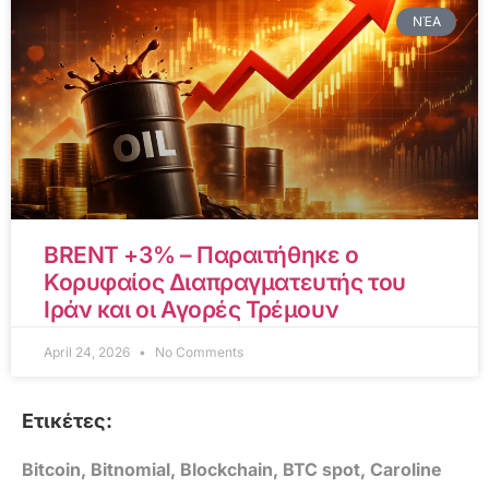
ΝΈΑ
BRENT +3% – Παραιτήθηκε ο
Κορυφαίος Διαπραγματευτής του
Ιράν και οι Αγορές Τρέμουν
April 24, 2026
No Comments
Ετικέτες:
Bitcoin
,
Bitnomial
,
Blockchain
,
BTC spot
,
Caroline