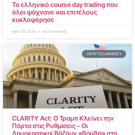
Το ελληνικό course day trading που
όλοι ψάχνανε και επιτέλους
κυκλοφόρησε
April 29, 2026
No Comments
CRYPTOCURRENCY
CLARITY Act: Ο Τραμπ Κλείνει την
Πόρτα στις Ρυθμίσεις – Οι
Δημοκρατικοί Βάζουν «Βόμβα» στο