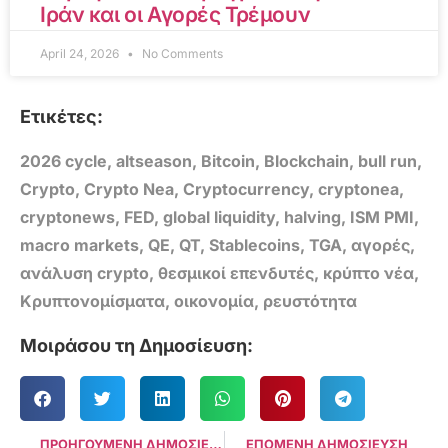
Ιράν και οι Αγορές Τρέμουν
April 24, 2026
No Comments
Ετικέτες:
2026 cycle
,
altseason
,
Bitcoin
,
Blockchain
,
bull run
,
Crypto
,
Crypto Nea
,
Cryptocurrency
,
cryptonea
,
cryptonews
,
FED
,
global liquidity
,
halving
,
ISM PMI
,
macro markets
,
QE
,
QT
,
Stablecoins
,
TGA
,
αγορές
,
ανάλυση crypto
,
θεσμικοί επενδυτές
,
κρύπτο νέα
,
Κρυπτονομίσματα
,
οικονομία
,
ρευστότητα
Μοιράσου τη Δημοσίευση:
ΠΡΟΗΓΟΥΜΕΝΗ ΔΗΜΟΣΙΕΥΣΗ
ΕΠΟΜΕΝΗ ΔΗΜΟΣΙΕΥΣΗ