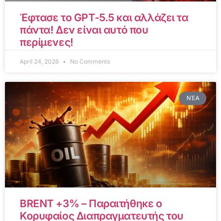
Έφτασε το GPT-5.5 και αλλάζει τα
πάντα! Δεν είναι αυτό που
περίμενες!
April 24, 2026
No Comments
ΝΈΑ
BRENT +3% – Παραιτήθηκε ο
Κορυφαίος Διαπραγματευτής του