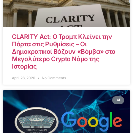
CLARITY Act: Ο Τραμπ Κλείνει την
Πόρτα στις Ρυθμίσεις – Οι
Δημοκρατικοί Βάζουν «Βόμβα» στο
Μεγαλύτερο Crypto Νόμο της
Ιστορίας
April 28, 2026
No Comments
AI