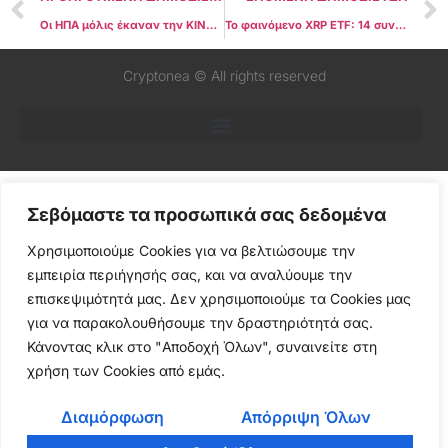
Οι ΗΠΑ μόλις έκαναν την ΚΙΝΗΣΗ-ΣΟΚ: Ξεκίνησε η πρώτη 100% ρυθμιζόμενη spot αγορά crypto – Αλλάζει όλο το παιχνίδι παγκοσμίως
Το φαινόμενο XRP ETF: 14 συνεχόμενες μέρες εισροών, κανένα outflow και η Wall Street «φορτώνει» σαν να ξέρει κάτι!
Cryptonea © All rights reserved
Σεβόμαστε τα προσωπικά σας δεδομένα
Χρησιμοποιούμε Cookies για να βελτιώσουμε την
εμπειρία περιήγησής σας, και να αναλύουμε την
επισκεψιμότητά μας. Δεν χρησιμοποιούμε τα Cookies μας
για να παρακολουθήσουμε την δραστηριότητά σας.
Κάνοντας κλικ στο "Αποδοχή Όλων", συναινείτε στη
χρήση των Cookies από εμάς.
Διαμόρφωση
Απόρριψη Όλων