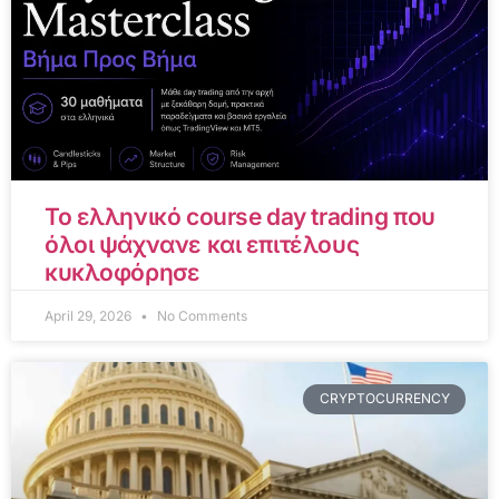
Το ελληνικό course day trading που
όλοι ψάχνανε και επιτέλους
κυκλοφόρησε
April 29, 2026
No Comments
CRYPTOCURRENCY