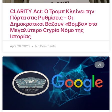
CLARITY Act: Ο Τραμπ Κλείνει την
Πόρτα στις Ρυθμίσεις – Οι
Δημοκρατικοί Βάζουν «Βόμβα» στο
Μεγαλύτερο Crypto Νόμο της
Ιστορίας
April 28, 2026
No Comments
AI