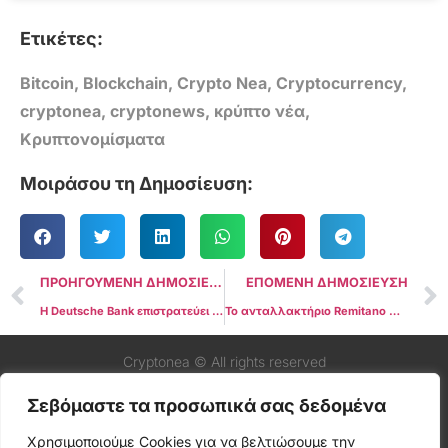
Ετικέτες:
Bitcoin
,
Blockchain
,
Crypto Nea
,
Cryptocurrency
,
cryptonea
,
cryptonews
,
κρύπτο νέα
,
Κρυπτονομίσματα
Μοιράσου τη Δημοσίευση:
ΠΡΟΗΓΟΥΜΕΝΗ ΔΗΜΟΣΙΕΥΣΗ
ΕΠΟΜΕΝΗ ΔΗΜΟΣΙΕΥΣΗ
Η Deutsche Bank επιστρατεύει την Taurus για Worldwide Cryptocurrency Custody Solutions
Το ανταλλακτήριο Remitano φέρεται να παραβιάστηκε για 2,7 εκατομμύρια δολάρια. Παγωμένα από την Tether $1.4 εκατομμύρια.
Cryptonea © All rights reserved
Σεβόμαστε τα προσωπικά σας δεδομένα
Χρησιμοποιούμε Cookies για να βελτιώσουμε την