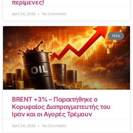
περίμενες!
April 24, 2026
No Comments
ΝΈΑ
BRENT +3% – Παραιτήθηκε ο
Κορυφαίος Διαπραγματευτής του
Ιράν και οι Αγορές Τρέμουν
April 24, 2026
No Comments