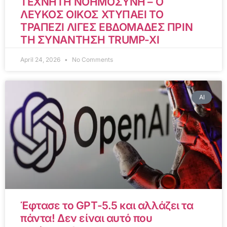
ΤΕΧΝΗΤΗ ΝΟΗΜΟΣΥΝΗ – Ο
ΛΕΥΚΟΣ ΟΙΚΟΣ ΧΤΥΠΑΕΙ ΤΟ
ΤΡΑΠΕΖΙ ΛΙΓΕΣ ΕΒΔΟΜΑΔΕΣ ΠΡΙΝ
ΤΗ ΣΥΝΑΝΤΗΣΗ TRUMP-XI
April 24, 2026
No Comments
AI
Έφτασε το GPT-5.5 και αλλάζει τα
πάντα! Δεν είναι αυτό που