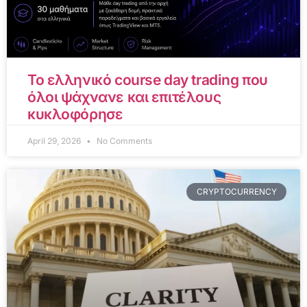
Το ελληνικό course day trading που
όλοι ψάχνανε και επιτέλους
κυκλοφόρησε
April 29, 2026
No Comments
CRYPTOCURRENCY