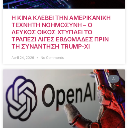
Η ΚΙΝΑ ΚΛΕΒΕΙ ΤΗΝ ΑΜΕΡΙΚΑΝΙΚΗ
ΤΕΧΝΗΤΗ ΝΟΗΜΟΣΥΝΗ – Ο
ΛΕΥΚΟΣ ΟΙΚΟΣ ΧΤΥΠΑΕΙ ΤΟ
ΤΡΑΠΕΖΙ ΛΙΓΕΣ ΕΒΔΟΜΑΔΕΣ ΠΡΙΝ
ΤΗ ΣΥΝΑΝΤΗΣΗ TRUMP-XI
April 24, 2026
No Comments
AI