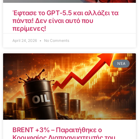
Έφτασε το GPT-5.5 και αλλάζει τα
πάντα! Δεν είναι αυτό που
περίμενες!
April 24, 2026
No Comments
ΝΈΑ
BRENT +3% – Παραιτήθηκε ο
Κορυφαίος Διαπραγματευτής του