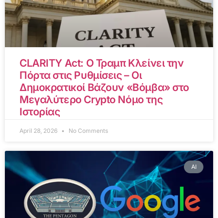
CLARITY Act: Ο Τραμπ Κλείνει την
Πόρτα στις Ρυθμίσεις – Οι
Δημοκρατικοί Βάζουν «Βόμβα» στο
Μεγαλύτερο Crypto Νόμο της
Ιστορίας
April 28, 2026
No Comments
AI