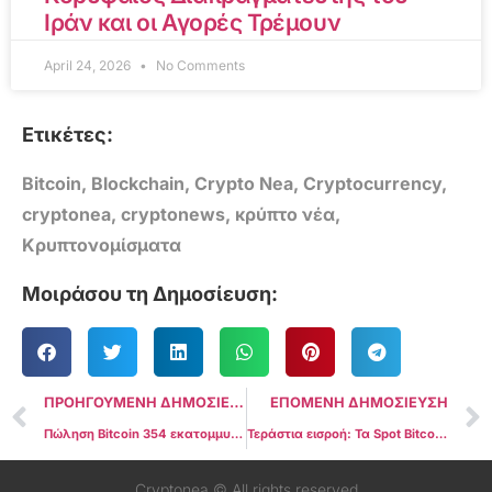
Ιράν και οι Αγορές Τρέμουν
April 24, 2026
No Comments
Ετικέτες:
Bitcoin
,
Blockchain
,
Crypto Nea
,
Cryptocurrency
,
cryptonea
,
cryptonews
,
κρύπτο νέα
,
Κρυπτονομίσματα
Μοιράσου τη Δημοσίευση:
ΠΡΟΗΓΟΥΜΕΝΗ ΔΗΜΟΣΙΕΥΣΗ
ΕΠΟΜΕΝΗ ΔΗΜΟΣΙΕΥΣΗ
Πώληση Bitcoin 354 εκατομμυρίων δολαρίων στη Γερμανία: Προετοιμασία για πιθανή αναταραχή στην αγορά;
Τεράστια εισροή: Τα Spot Bitcoin ETFs Συγκεντρώνουν $654 εκατομμύρια σε BTC μέσα σε 3 ημέρες
Cryptonea © All rights reserved