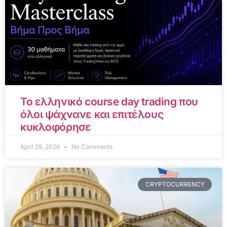
Το ελληνικό course day trading που
όλοι ψάχνανε και επιτέλους
κυκλοφόρησε
April 29, 2026
No Comments
CRYPTOCURRENCY