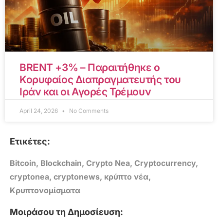
BRENT +3% – Παραιτήθηκε ο
Κορυφαίος Διαπραγματευτής του
Ιράν και οι Αγορές Τρέμουν
April 24, 2026
No Comments
Ετικέτες:
Bitcoin
,
Blockchain
,
Crypto Nea
,
Cryptocurrency
,
cryptonea
,
cryptonews
,
κρύπτο νέα
,
Κρυπτονομίσματα
Μοιράσου τη Δημοσίευση: