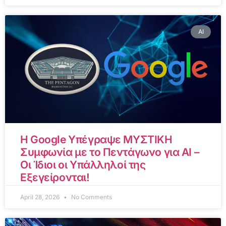
AI
Η Google Υπέγραψε ΜΥΣΤΙΚΗ
Συμφωνία με το Πεντάγωνο για AI –
Οι Ίδιοι οι Υπάλληλοί της
Εξεγείρονται!
April 28, 2026
No Comments