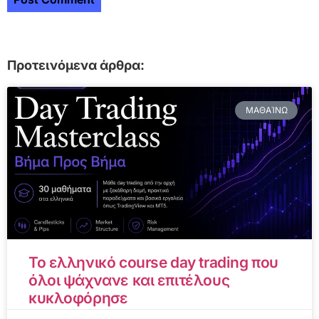
Προτεινόμενα άρθρα:
ΜΑΘΑΊΝΩ
Το ελληνικό course day trading που
όλοι ψάχνανε και επιτέλους
κυκλοφόρησε