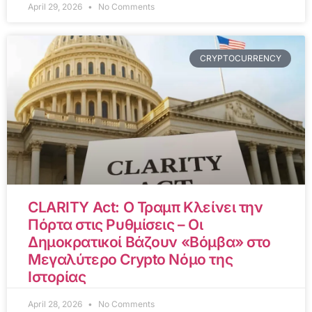
April 29, 2026
No Comments
CRYPTOCURRENCY
CLARITY Act: Ο Τραμπ Κλείνει την
Πόρτα στις Ρυθμίσεις – Οι
Δημοκρατικοί Βάζουν «Βόμβα» στο
Μεγαλύτερο Crypto Νόμο της
Ιστορίας
April 28, 2026
No Comments