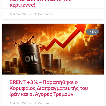
περίμενες!
April 24, 2026
No Comments
ΝΈΑ
BRENT +3% – Παραιτήθηκε ο
Κορυφαίος Διαπραγματευτής του
Ιράν και οι Αγορές Τρέμουν
April 24, 2026
No Comments