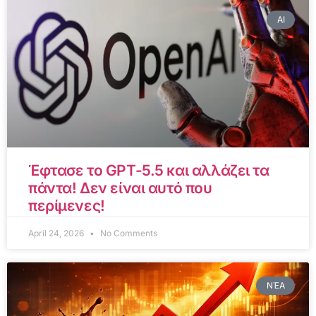
AI
Έφτασε το GPT-5.5 και αλλάζει τα
πάντα! Δεν είναι αυτό που
περίμενες!
April 24, 2026
No Comments
ΝΈΑ