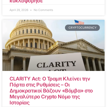
κυκλοφόρησε
April 29, 2026
No Comments
CRYPTOCURRENCY
CLARITY Act: Ο Τραμπ Κλείνει την
Πόρτα στις Ρυθμίσεις – Οι
Δημοκρατικοί Βάζουν «Βόμβα» στο
Μεγαλύτερο Crypto Νόμο της
Ιστορίας