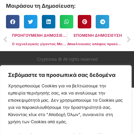
Μοιράσου τη Δημοσίευση:
ΠΡΟΗΓΟΥΜΕΝΗ ΔΗΜΟΣΙΕΥΣΗ
ΕΠΟΜΕΝΗ ΔΗΜΟΣΙΕΥΣΗ
Ο τεχνολογικός γίγαντας Microsoft συνεργάζεται με την Aptos για να εμβαθύνει στις ψηφιακές πληρωμές και τα ψηφιακά νομίσματα των κεντρικών τραπεζών (CBDCs)
Αποκλίνουσες απόψεις προκύπτουν μεταξύ των ηγετών της Επιτροπής Χρηματοοικονομικών Υπηρεσιών της Βουλής των Αντιπροσώπων των ΗΠΑ όσον αφορά το PayPal Stablecoin
Cryptonea © All rights reserved
Σεβόμαστε τα προσωπικά σας δεδομένα
Χρησιμοποιούμε Cookies για να βελτιώσουμε την
εμπειρία περιήγησής σας, και να αναλύουμε την
επισκεψιμότητά μας. Δεν χρησιμοποιούμε τα Cookies μας
για να παρακολουθήσουμε την δραστηριότητά σας.
Κάνοντας κλικ στο "Αποδοχή Όλων", συναινείτε στη
χρήση των Cookies από εμάς.