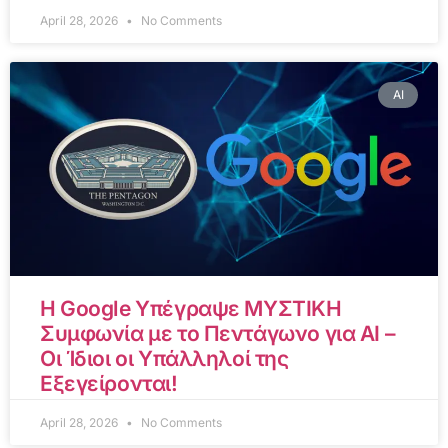
April 28, 2026
No Comments
AI
Η Google Υπέγραψε ΜΥΣΤΙΚΗ
Συμφωνία με το Πεντάγωνο για AI –
Οι Ίδιοι οι Υπάλληλοί της
Εξεγείρονται!
April 28, 2026
No Comments