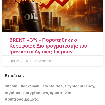
BRENT +3% – Παραιτήθηκε ο
Κορυφαίος Διαπραγματευτής του
Ιράν και οι Αγορές Τρέμουν
April 24, 2026
No Comments
Ετικέτες:
Bitcoin
,
Blockchain
,
Crypto Nea
,
Cryptocurrency
,
cryptonea
,
cryptonews
,
κρύπτο νέα
,
Κρυπτονομίσματα