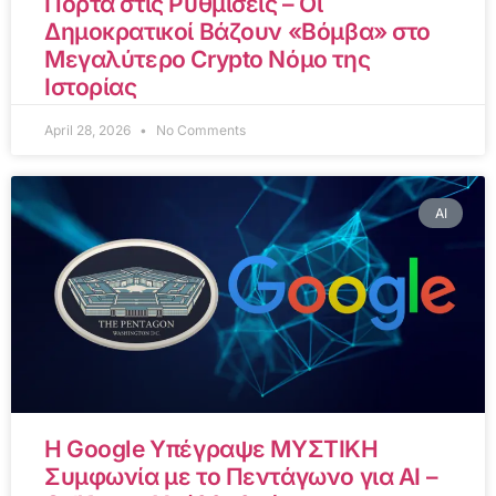
Πόρτα στις Ρυθμίσεις – Οι
Δημοκρατικοί Βάζουν «Βόμβα» στο
Μεγαλύτερο Crypto Νόμο της
Ιστορίας
April 28, 2026
No Comments
AI
Η Google Υπέγραψε ΜΥΣΤΙΚΗ
Συμφωνία με το Πεντάγωνο για AI –