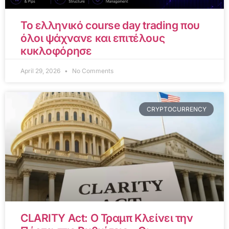
Το ελληνικό course day trading που
όλοι ψάχνανε και επιτέλους
κυκλοφόρησε
April 29, 2026
No Comments
CRYPTOCURRENCY
CLARITY Act: Ο Τραμπ Κλείνει την