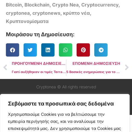
Bitcoin
,
Blockchain
,
Crypto Nea
,
Cryptocurrency
,
cryptonea
,
cryptonews
,
κρύπτο νέα
,
Κρυπτονομίσματα
Μοιράσου τη Δημοσίευση:
ΠΡΟΗΓΟΥΜΕΝΗ ΔΗΜΟΣΙΕΥΣΗ
ΕΠΟΜΕΝΗ ΔΗΜΟΣΙΕΥΣΗ
Γιατί αυξήθηκαν οι τιμές Terra Classic (LUNC) και USTC
5 Βασικές ενημερώσεις για το Bitcoin για αυτή την εβδομάδα
Cryptonea © All rights reserved
Σεβόμαστε τα προσωπικά σας δεδομένα
Χρησιμοποιούμε Cookies για να βελτιώσουμε την
εμπειρία περιήγησής σας, και να αναλύουμε την
επισκεψιμότητά μας. Δεν χρησιμοποιούμε τα Cookies μας