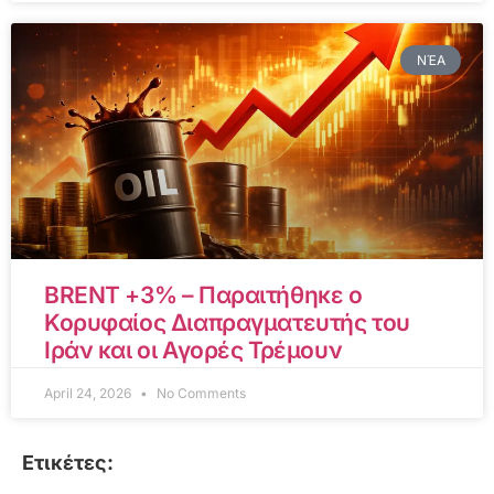
ΝΈΑ
BRENT +3% – Παραιτήθηκε ο
Κορυφαίος Διαπραγματευτής του
Ιράν και οι Αγορές Τρέμουν
April 24, 2026
No Comments
Ετικέτες: