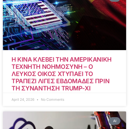
Η ΚΙΝΑ ΚΛΕΒΕΙ ΤΗΝ ΑΜΕΡΙΚΑΝΙΚΗ
ΤΕΧΝΗΤΗ ΝΟΗΜΟΣΥΝΗ – Ο
ΛΕΥΚΟΣ ΟΙΚΟΣ ΧΤΥΠΑΕΙ ΤΟ
ΤΡΑΠΕΖΙ ΛΙΓΕΣ ΕΒΔΟΜΑΔΕΣ ΠΡΙΝ
ΤΗ ΣΥΝΑΝΤΗΣΗ TRUMP-XI
April 24, 2026
No Comments
AI