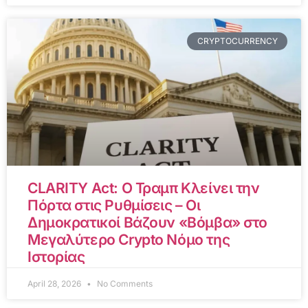
CRYPTOCURRENCY
CLARITY Act: Ο Τραμπ Κλείνει την
Πόρτα στις Ρυθμίσεις – Οι
Δημοκρατικοί Βάζουν «Βόμβα» στο
Μεγαλύτερο Crypto Νόμο της
Ιστορίας
April 28, 2026
No Comments