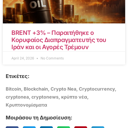
BRENT +3% – Παραιτήθηκε ο
Κορυφαίος Διαπραγματευτής του
Ιράν και οι Αγορές Τρέμουν
April 24, 2026
No Comments
Ετικέτες:
Bitcoin
,
Blockchain
,
Crypto Nea
,
Cryptocurrency
,
cryptonea
,
cryptonews
,
κρύπτο νέα
,
Κρυπτονομίσματα
Μοιράσου τη Δημοσίευση: