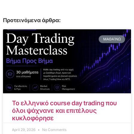
Προτεινόμενα άρθρα:
ΜΑΘΑΊΝΩ
Το ελληνικό course day trading που
όλοι ψάχνανε και επιτέλους
κυκλοφόρησε
April 29, 2026
No Comments