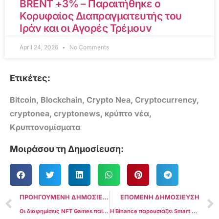
BRENT +3% – Παραιτήθηκε ο
Κορυφαίος Διαπραγματευτής του
Ιράν και οι Αγορές Τρέμουν
April 24, 2026
No Comments
Ετικέτες:
Bitcoin
,
Blockchain
,
Crypto Nea
,
Cryptocurrency
,
cryptonea
,
cryptonews
,
κρύπτο νέα
,
Κρυπτονομίσματα
Μοιράσου τη Δημοσίευση:
ΠΡΟΗΓΟΥΜΕΝΗ ΔΗΜΟΣΙΕΥΣΗ
ΕΠΟΜΕΝΗ ΔΗΜΟΣΙΕΥΣΗ
Οι διαφημίσεις NFT Games παίρνουν το πράσινο φως από την Google από τις 15 Σεπτεμβρίου
Η Binance παρουσιάζει Smart Contract Solution για να αποζημιώσει τους χρήστες που έχουν χτυπηθεί από 3 εκατομμύρια $ Rug Pull