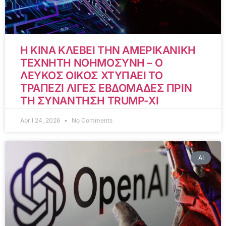
Η ΚΙΝΑ ΚΛΕΒΕΙ ΤΗΝ ΑΜΕΡΙΚΑΝΙΚΗ
ΤΕΧΝΗΤΗ ΝΟΗΜΟΣΥΝΗ – Ο
ΛΕΥΚΟΣ ΟΙΚΟΣ ΧΤΥΠΑΕΙ ΤΟ
ΤΡΑΠΕΖΙ ΛΙΓΕΣ ΕΒΔΟΜΑΔΕΣ ΠΡΙΝ
ΤΗ ΣΥΝΑΝΤΗΣΗ TRUMP-XI
April 24, 2026
No Comments
AI