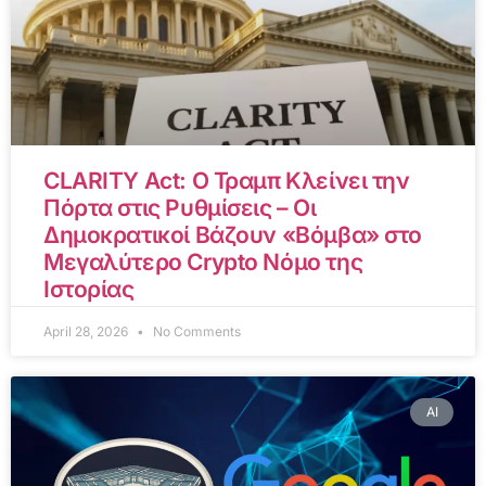
CLARITY Act: Ο Τραμπ Κλείνει την
Πόρτα στις Ρυθμίσεις – Οι
Δημοκρατικοί Βάζουν «Βόμβα» στο
Μεγαλύτερο Crypto Νόμο της
Ιστορίας
April 28, 2026
No Comments
AI