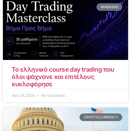
ΜΑΘΑΊΝΩ
Το ελληνικό course day trading που
όλοι ψάχνανε και επιτέλους
κυκλοφόρησε
April 29, 2026
No Comments
CRYPTOCURRENCY