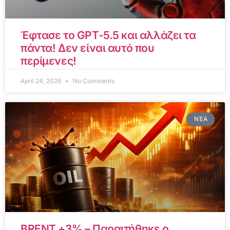
Έφτασε το GPT-5.5 και αλλάζει τα
πάντα! Δεν είναι αυτό που
περίμενες!
April 24, 2026
No Comments
ΝΈΑ
BRENT +3% – Παραιτήθηκε ο