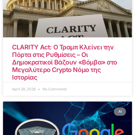
CLARITY Act: Ο Τραμπ Κλείνει την
Πόρτα στις Ρυθμίσεις – Οι
Δημοκρατικοί Βάζουν «Βόμβα» στο
Μεγαλύτερο Crypto Νόμο της
Ιστορίας
April 28, 2026
No Comments
AI