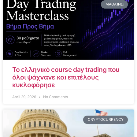
ΜΑΘΑΊΝΩ
Το ελληνικό course day trading που
όλοι ψάχνανε και επιτέλους
κυκλοφόρησε
April 29, 2026
No Comments
CRYPTOCURRENCY