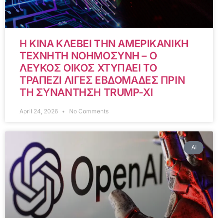
Η ΚΙΝΑ ΚΛΕΒΕΙ ΤΗΝ ΑΜΕΡΙΚΑΝΙΚΗ
ΤΕΧΝΗΤΗ ΝΟΗΜΟΣΥΝΗ – Ο
ΛΕΥΚΟΣ ΟΙΚΟΣ ΧΤΥΠΑΕΙ ΤΟ
ΤΡΑΠΕΖΙ ΛΙΓΕΣ ΕΒΔΟΜΑΔΕΣ ΠΡΙΝ
ΤΗ ΣΥΝΑΝΤΗΣΗ TRUMP-XI
April 24, 2026
No Comments
AI