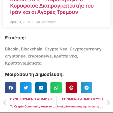
Κορυφαίος Διαπραγματευτής του
Ιράν και οι Αγορές Τρέμουν
April 24, 2026
No Comments
Ετικέτες:
Bitcoin
,
Blockchain
,
Crypto Nea
,
Cryptocurrency
,
cryptonea
,
cryptonews
,
κρύπτο νέα
,
Κρυπτονομίσματα
Μοιράσου τη Δημοσίευση:
ΠΡΟΗΓΟΥΜΕΝΗ ΔΗΜΟΣΙΕΥΣΗ
ΕΠΟΜΕΝΗ ΔΗΜΟΣΙΕΥΣΗ
To Crypto Community απαντά στους προτεινόμενους κανόνες φορολογικής αναφοράς κρύπτο υπό τη διοίκηση Μπάιντεν
Αποκωδικοποίηση της πτώσης του Σεπτεμβρίου: 5 σημαντικές εξελίξεις στο Bitcoin αυτή την εβδομάδα