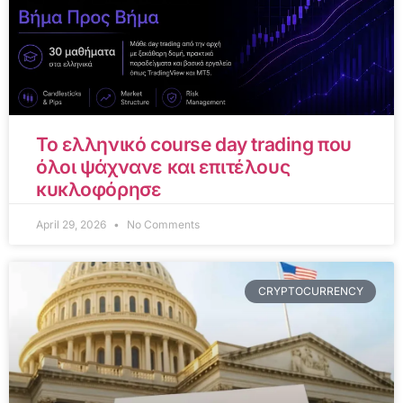
Το ελληνικό course day trading που
όλοι ψάχνανε και επιτέλους
κυκλοφόρησε
April 29, 2026
No Comments
CRYPTOCURRENCY