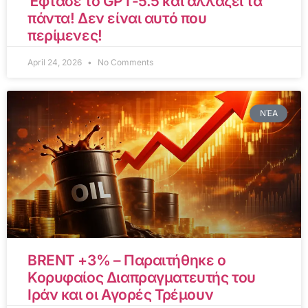
Έφτασε το GPT-5.5 και αλλάζει τα
πάντα! Δεν είναι αυτό που
περίμενες!
April 24, 2026
No Comments
ΝΈΑ
BRENT +3% – Παραιτήθηκε ο
Κορυφαίος Διαπραγματευτής του
Ιράν και οι Αγορές Τρέμουν