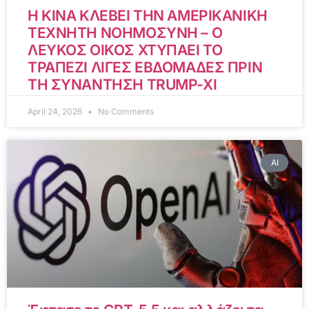
Η ΚΙΝΑ ΚΛΕΒΕΙ ΤΗΝ ΑΜΕΡΙΚΑΝΙΚΗ
ΤΕΧΝΗΤΗ ΝΟΗΜΟΣΥΝΗ – Ο
ΛΕΥΚΟΣ ΟΙΚΟΣ ΧΤΥΠΑΕΙ ΤΟ
ΤΡΑΠΕΖΙ ΛΙΓΕΣ ΕΒΔΟΜΑΔΕΣ ΠΡΙΝ
ΤΗ ΣΥΝΑΝΤΗΣΗ TRUMP-XI
April 24, 2026
No Comments
AI