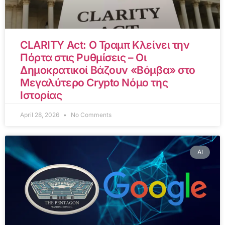
CLARITY Act: Ο Τραμπ Κλείνει την
Πόρτα στις Ρυθμίσεις – Οι
Δημοκρατικοί Βάζουν «Βόμβα» στο
Μεγαλύτερο Crypto Νόμο της
Ιστορίας
April 28, 2026
No Comments
AI