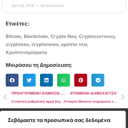
April 24, 2026
No Comments
Ετικέτες:
Bitcoin
,
Blockchain
,
Crypto Nea
,
Cryptocurrency
,
cryptonea
,
cryptonews
,
κρύπτο νέα
,
Κρυπτονομίσματα
Μοιράσου τη Δημοσίευση:
ΠΡΟΗΓΟΥΜΕΝΗ ΔΗΜΟΣΙΕΥΣΗ
ΕΠΟΜΕΝΗ ΔΗΜΟΣΙΕΥΣΗ
Η ιταλική ρυθμιστική αρχή δέχεται επικρίσεις για τον αποκλεισμό του AI chatbot ChatGPT
Η κάρτα Binance ενημερώνει τα τέλη συναλλαγών & τα τέλη ανάληψης από ΑΤΜ για τους χρήστες στην Ευρώπη
Cryptonea © All rights reserved
Σεβόμαστε τα προσωπικά σας δεδομένα