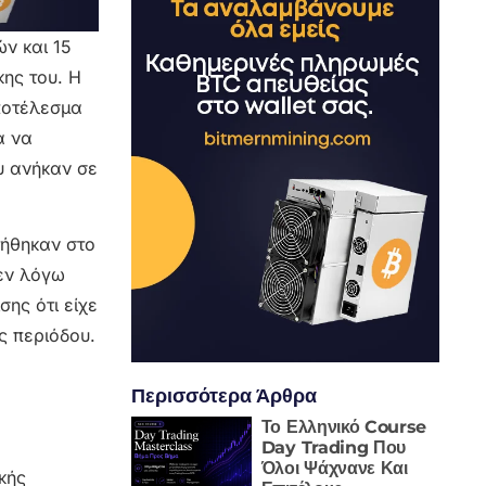
ών και 15
κης του. Η
ποτέλεσμα
α να
υ ανήκαν σε
τήθηκαν στο
 εν λόγω
σης ότι είχε
ης περιόδου.
Περισσότερα Άρθρα
Το Ελληνικό Course
Day Trading Που
Όλοι Ψάχνανε Και
κής