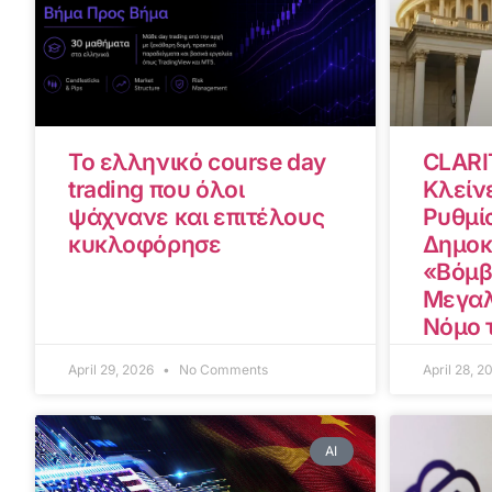
Το ελληνικό course day
CLARI
trading που όλοι
Κλείνε
ψάχνανε και επιτέλους
Ρυθμίσ
κυκλοφόρησε
Δημοκ
«Βόμβ
Μεγαλ
Νόμο 
April 29, 2026
No Comments
April 28, 
AI