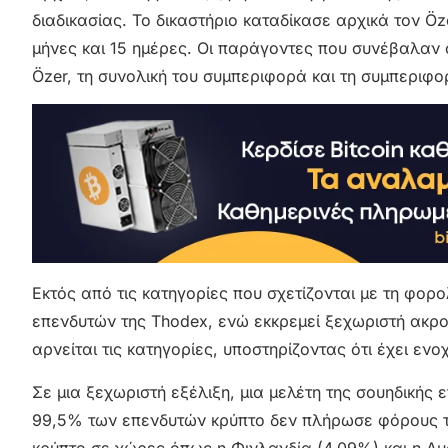
διαδικασίας. Το δικαστήριο καταδίκασε αρχικά τον Ö
μήνες και 15 ημέρες. Οι παράγοντες που συνέβαλαν σ
Özer, τη συνολική του συμπεριφορά και τη συμπεριφορ
Εκτός από τις κατηγορίες που σχετίζονται με τη φορο
επενδυτών της Thodex, ενώ εκκρεμεί ξεχωριστή ακροα
αρνείται τις κατηγορίες, υποστηρίζοντας ότι έχει ε
Σε μια ξεχωριστή εξέλιξη, μια μελέτη της σουηδικής 
99,5% των επενδυτών κρύπτο δεν πλήρωσε φόρους το
κρύπτο σε χώρες όπως η Φινλανδία (4,09%) και η Α