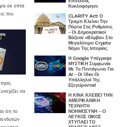
Επιτέλους
ερα σε επτά
Κυκλοφόρησε
ις του
CLARITY Act: Ο
Τραμπ Κλείνει Την
Πόρτα Στις Ρυθμίσεις
– Οι Δημοκρατικοί
Βάζουν «Βόμβα» Στο
Μεγαλύτερο Crypto
Νόμο Της Ιστορίας
Η Google Υπέγραψε
ΜΥΣΤΙΚΗ Συμφωνία
Με Το Πεντάγωνο Για
AI – Οι Ίδιοι Οι
Υπάλληλοί Της
άτηση
Εξεγείρονται!
υνεχίζει να
Η ΚΙΝΑ ΚΛΕΒΕΙ ΤΗΝ
ΑΜΕΡΙΚΑΝΙΚΗ
ΤΕΧΝΗΤΗ
ι ότι το
ΝΟΗΜΟΣΥΝΗ – Ο
ΛΕΥΚΟΣ ΟΙΚΟΣ
επενδυτών
ΧΤΥΠΑΕΙ ΤΟ
χρεώσεις.