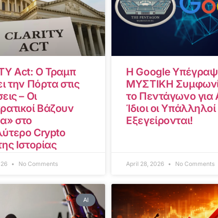
TY Act: Ο Τραμπ
Η Google Υπέγραψ
ι την Πόρτα στις
ΜΥΣΤΙΚΗ Συμφωνί
εις – Οι
το Πεντάγωνο για A
ρατικοί Βάζουν
Ίδιοι οι Υπάλληλοί
α» στο
Εξεγείρονται!
ύτερο Crypto
της Ιστορίας
2026
No Comments
April 28, 2026
No Comments
AI