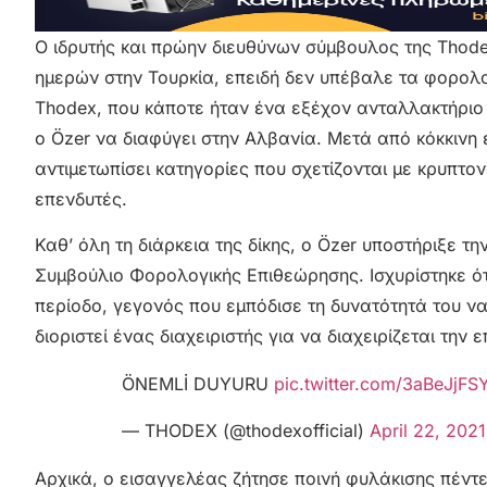
Ο ιδρυτής και πρώην διευθύνων σύμβουλος της Thodex
ημερών στην Τουρκία, επειδή δεν υπέβαλε τα φορολογ
Thodex, που κάποτε ήταν ένα εξέχον ανταλλακτήριο
ο Özer να διαφύγει στην Αλβανία. Μετά από κόκκινη 
αντιμετωπίσει κατηγορίες που σχετίζονται με κρυπτ
επενδυτές.
Καθ’ όλη τη διάρκεια της δίκης, ο Özer υποστήριξε
Συμβούλιο Φορολογικής Επιθεώρησης. Ισχυρίστηκε ότ
περίοδο, γεγονός που εμπόδισε τη δυνατότητά του να 
διοριστεί ένας διαχειριστής για να διαχειρίζεται την
ÖNEMLİ DUYURU
pic.twitter.com/3aBeJjFS
— THODEX (@thodexofficial)
April 22, 2021
Αρχικά, ο εισαγγελέας ζήτησε ποινή φυλάκισης πέντ