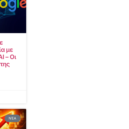
ε
α με
I – Οι
 της
ΝΈΑ