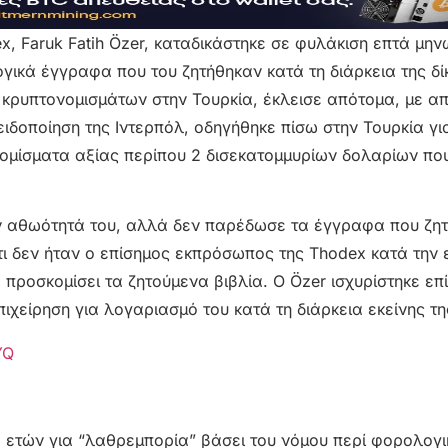
, Faruk Fatih Özer, καταδικάστηκε σε φυλάκιση επτά μην
ικά έγγραφα που του ζητήθηκαν κατά τη διάρκεια της δί
 κρυπτονομισμάτων στην Τουρκία, έκλεισε απότομα, με α
ειδοποίηση της Ιντερπόλ, οδηγήθηκε πίσω στην Τουρκία γι
ονομίσματα αξίας περίπου 2 δισεκατομμυρίων δολαρίων πο
 την αθωότητά του, αλλά δεν παρέδωσε τα έγγραφα που ζη
ι δεν ήταν ο επίσημος εκπρόσωπος της Thodex κατά την
προσκομίσει τα ζητούμενα βιβλία. Ο Özer ισχυρίστηκε επί
 επιχείρηση για λογαριασμό του κατά τη διάρκεια εκείνης τ
YQ
ε ετών για “λαθρεμπορία” βάσει του νόμου περί φορολογι