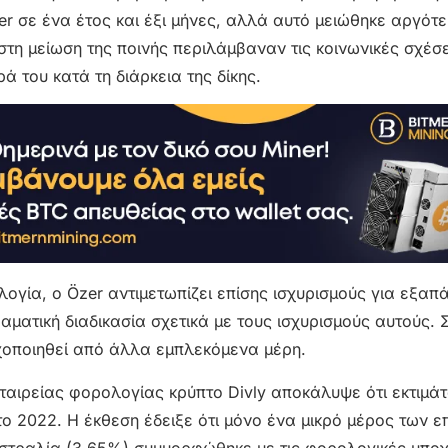
zer σε ένα έτος και έξι μήνες, αλλά αυτό μειώθηκε αργότ
τη μείωση της ποινής περιλάμβαναν τις κοινωνικές σχέσε
ά του κατά τη διάρκεια της δίκης.
λογία, ο Özer αντιμετωπίζει επίσης ισχυρισμούς για εξαπ
ματική διαδικασία σχετικά με τους ισχυρισμούς αυτούς. Σ
νοχοποιηθεί από άλλα εμπλεκόμενα μέρη.
εταιρείας φορολογίας κρύπτο Divly αποκάλυψε ότι εκτιμάτα
 2022. Η έκθεση έδειξε ότι μόνο ένα μικρό μέρος των 
υστραλία (3,65%) συμμορφώθηκε με τις φορολογικές υπο