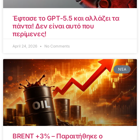
Έφτασε το GPT-5.5 και αλλάζει τα
πάντα! Δεν είναι αυτό που
περίμενες!
April 24, 2026
No Comments
ΝΈΑ
BRENT +3% – Παραιτήθηκε ο