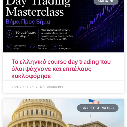
ΜΑΘΑΊΝΩ
Το ελληνικό course day trading που
όλοι ψάχνανε και επιτέλους
κυκλοφόρησε
April 29, 2026
No Comments
CRYPTOCURRENCY