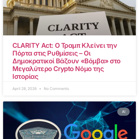
CLARITY Act: Ο Τραμπ Κλείνει την
Πόρτα στις Ρυθμίσεις – Οι
Δημοκρατικοί Βάζουν «Βόμβα» στο
Μεγαλύτερο Crypto Νόμο της
Ιστορίας
April 28, 2026
No Comments
AI