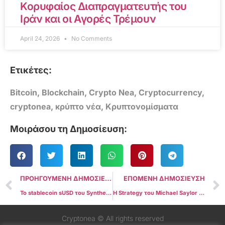
Κορυφαίος Διαπραγματευτής του
Ιράν και οι Αγορές Τρέμουν
April 24, 2026
No Comments
Ετικέτες:
Bitcoin
,
Blockchain
,
Crypto Nea
,
Cryptocurrency
,
cryptonea
,
κρύπτο νέα
,
Κρυπτονομίσματα
Μοιράσου τη Δημοσίευση:
ΠΡΟΗΓΟΥΜΕΝΗ ΔΗΜΟΣΙΕΥΣΗ
ΕΠΟΜΕΝΗ ΔΗΜΟΣΙΕΥΣΗ
Το stablecoin sUSD του Synthetix υποχωρεί περαιτέρω, αγγίζοντας τα $0,68 μετά την αποσύνδεση από το δολάριο
Η Strategy του Michael Saylor απέκτησε 6.556 BTC αξίας $555,8 εκατ. εν μέσω ανόδου της αγοράς
Cryptonea © All rights reserved