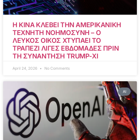
Η ΚΙΝΑ ΚΛΕΒΕΙ ΤΗΝ ΑΜΕΡΙΚΑΝΙΚΗ
ΤΕΧΝΗΤΗ ΝΟΗΜΟΣΥΝΗ – Ο
ΛΕΥΚΟΣ ΟΙΚΟΣ ΧΤΥΠΑΕΙ ΤΟ
ΤΡΑΠΕΖΙ ΛΙΓΕΣ ΕΒΔΟΜΑΔΕΣ ΠΡΙΝ
ΤΗ ΣΥΝΑΝΤΗΣΗ TRUMP-XI
April 24, 2026
No Comments
AI