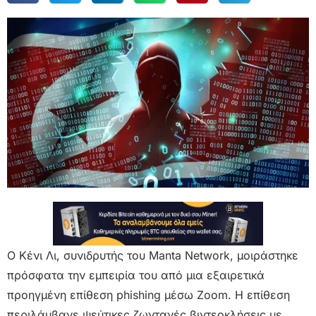
Ο Κένι Λι, συνιδρυτής του Manta Network, μοιράστηκε
πρόσφατα την εμπειρία του από μια εξαιρετικά
προηγμένη επίθεση phishing μέσω Zoom. Η επίθεση
περιλάμβανε ψεύτικες ζωντανές βιντεοκλήσεις με