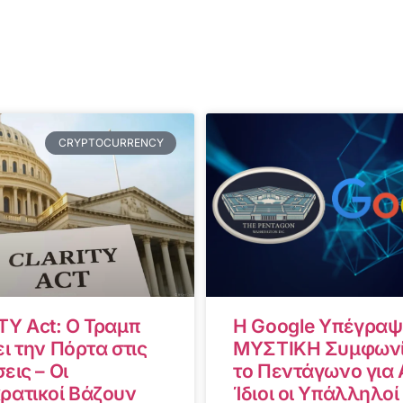
CRYPTOCURRENCY
TY Act: Ο Τραμπ
Η Google Υπέγραψ
ι την Πόρτα στις
ΜΥΣΤΙΚΗ Συμφωνί
εις – Οι
το Πεντάγωνο για A
ρατικοί Βάζουν
Ίδιοι οι Υπάλληλοί