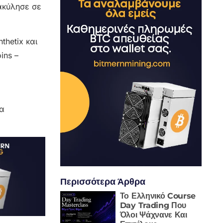
ακύλησε σε
thetix και
ins –
να
Περισσότερα Άρθρα
Το Ελληνικό Course
Day Trading Που
Όλοι Ψάχνανε Και