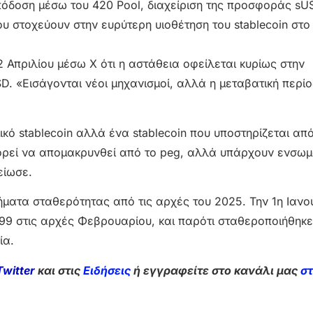
όδοση μέσω του 420 Pool, διαχείριση της προσφοράς sU
υ στοχεύουν στην ευρύτερη υιοθέτηση του stablecoin στο
 2 Απριλίου μέσω X ότι η αστάθεια οφείλεται κυρίως στην
D. «Εισάγονται νέοι μηχανισμοί, αλλά η μεταβατική περί
κό stablecoin αλλά ένα stablecoin που υποστηρίζεται από
 μπορεί να απομακρυνθεί από το peg, αλλά υπάρχουν ενσω
είωσε.
λήματα σταθερότητας από τις αρχές του 2025. Την 1η Ιανο
9 στις αρχές Φεβρουαρίου, και παρότι σταθεροποιήθηκε
ία.
Twitter
και στις
Ειδήσεις
ή εγγραφείτε στο κανάλι μας
σ