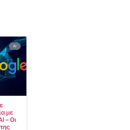
AI
ε
α με
I – Οι
 της