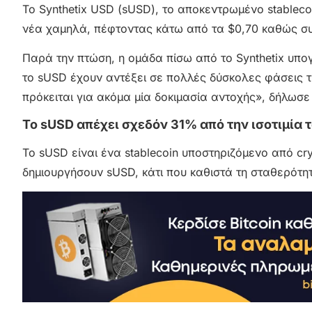
Το Synthetix USD (sUSD), το αποκεντρωμένο stableco
νέα χαμηλά, πέφτοντας κάτω από τα $0,70 καθώς συνε
Παρά την πτώση, η ομάδα πίσω από το Synthetix υπογ
το sUSD έχουν αντέξει σε πολλές δύσκολες φάσεις τ
πρόκειται για ακόμα μία δοκιμασία αντοχής», δήλω
Το sUSD απέχει σχεδόν 31% από την ισοτιμία 
Το sUSD είναι ένα stablecoin υποστηριζόμενο από cry
δημιουργήσουν sUSD, κάτι που καθιστά τη σταθερότη