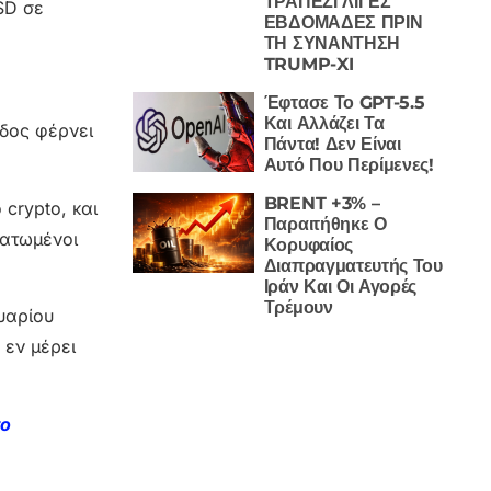
ΤΡΑΠΕΖΙ ΛΙΓΕΣ
SD σε
ΕΒΔΟΜΑΔΕΣ ΠΡΙΝ
ΤΗ ΣΥΝΑΝΤΗΣΗ
TRUMP-XI
Έφτασε Το GPT-5.5
Και Αλλάζει Τα
οδος φέρνει
Πάντα! Δεν Είναι
Αυτό Που Περίμενες!
BRENT +3% –
 crypto, και
Παραιτήθηκε Ο
ματωμένοι
Κορυφαίος
Διαπραγματευτής Του
Ιράν Και Οι Αγορές
Τρέμουν
υαρίου
 εν μέρει
το