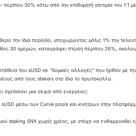
– περίπου 30% κάτω από την επιθυμητή ισοτιμία του 1:1 με
αθερό την ίδια περίοδο, υποχωρώντας μόλις 1% την τελευ
βάθος 30 ημερών, καταγράφει πτώση περίπου 26%, ακολο
στάθεια του sUSD σε “δομικές αλλαγές” που ήρθαν με τη
έους από τους stakers στο ίδιο το πρωτόκολλο.
ει σχεδιάσει μια σειρά από ενέργειες:
υ sUSD μέσω των Curve pools και κινήτρων στην πλατφόρ
μού staking SNX χωρίς χρέος, με στόχο να ενθαρρυνθεί η