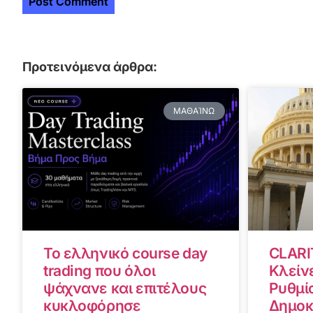
Προτεινόμενα άρθρα:
ΜΑΘΑΊΝΩ
Το ελληνικό course day
CLARI
trading που όλοι
Κλείνε
ψάχνανε και επιτέλους
Ρυθμίσ
κυκλοφόρησε
Δημοκ