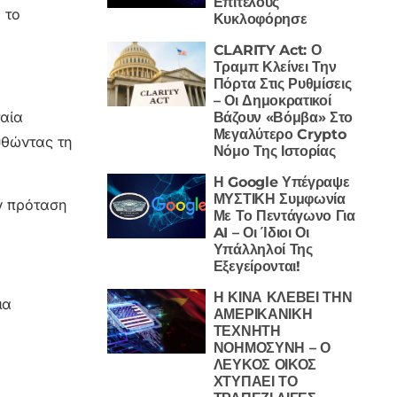
Επιτέλους
 το
Κυκλοφόρησε
CLARITY Act: Ο
Τραμπ Κλείνει Την
Πόρτα Στις Ρυθμίσεις
– Οι Δημοκρατικοί
ταία
Βάζουν «Βόμβα» Στο
Μεγαλύτερο Crypto
υθώντας τη
Νόμο Της Ιστορίας
Η Google Υπέγραψε
ΜΥΣΤΙΚΗ Συμφωνία
ν πρόταση
Με Το Πεντάγωνο Για
AI – Οι Ίδιοι Οι
Υπάλληλοί Της
Εξεγείρονται!
Η ΚΙΝΑ ΚΛΕΒΕΙ ΤΗΝ
μα
ΑΜΕΡΙΚΑΝΙΚΗ
ΤΕΧΝΗΤΗ
ΝΟΗΜΟΣΥΝΗ – Ο
ΛΕΥΚΟΣ ΟΙΚΟΣ
ΧΤΥΠΑΕΙ ΤΟ