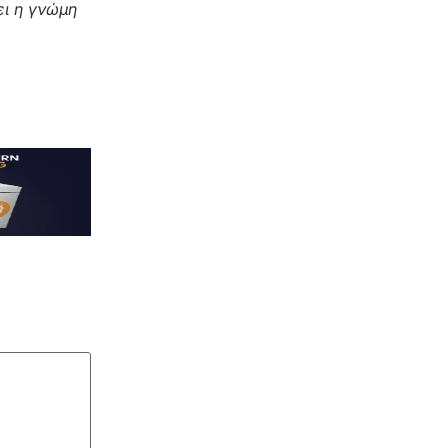
ι η γνώμη