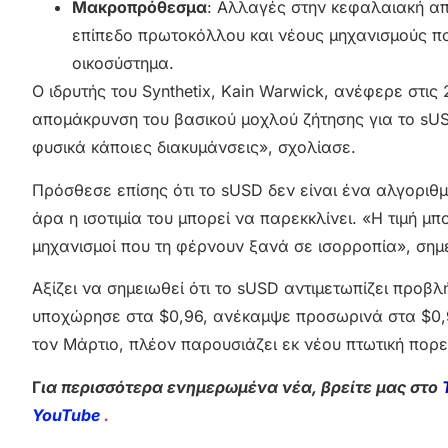
Μακροπρόθεσμα
: Αλλαγές στην κεφαλαιακή απ
επίπεδο πρωτοκόλλου και νέους μηχανισμούς πο
οικοσύστημα.
Ο ιδρυτής του Synthetix, Kain Warwick, ανέφερε στις
απομάκρυνση του βασικού μοχλού ζήτησης για το sUS
φυσικά κάποιες διακυμάνσεις», σχολίασε.
Πρόσθεσε επίσης ότι το sUSD δεν είναι ένα αλγοριθμι
άρα η ισοτιμία του μπορεί να παρεκκλίνει. «Η τιμή
μηχανισμοί που τη φέρνουν ξανά σε ισορροπία», σημ
Αξίζει να σημειωθεί ότι το sUSD αντιμετωπίζει προβ
υποχώρησε στα $0,96, ανέκαμψε προσωρινά στα $0,9
τον Μάρτιο, πλέον παρουσιάζει εκ νέου πτωτική πορε
Γ
ια περισσότερα ενημερωμένα νέα, βρείτε μας στο
YouTube
.