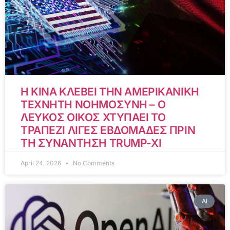
Η ΚΙΝΑ ΚΛΕΒΕΙ ΤΗΝ ΑΜΕΡΙΚΑΝΙΚΗ
ΤΕΧΝΗΤΗ ΝΟΗΜΟΣΥΝΗ – Ο
ΛΕΥΚΟΣ ΟΙΚΟΣ ΧΤΥΠΑΕΙ ΤΟ
ΤΡΑΠΕΖΙ ΛΙΓΕΣ ΕΒΔΟΜΑΔΕΣ ΠΡΙΝ
ΤΗ ΣΥΝΑΝΤΗΣΗ TRUMP-XI
April 24, 2026
No Comments
AI