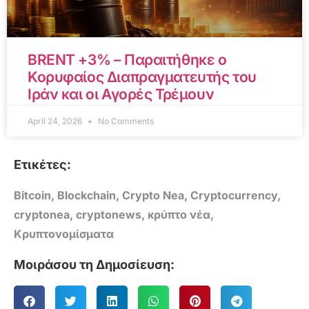
BRENT +3% – Παραιτήθηκε ο
Κορυφαίος Διαπραγματευτής του
Ιράν και οι Αγορές Τρέμουν
April 24, 2026
No Comments
Ετικέτες:
Bitcoin
,
Blockchain
,
Crypto Nea
,
Cryptocurrency
,
cryptonea
,
cryptonews
,
κρύπτο νέα
,
Κρυπτονομίσματα
Μοιράσου τη Δημοσίευση: