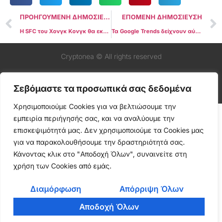
ΠΡΟΗΓΟΥΜΕΝΗ ΔΗΜΟΣΙΕΥΣΗ
ΕΠΟΜΕΝΗ ΔΗΜΟΣΙΕΥΣΗ
Η SFC του Χονγκ Κονγκ θα εκδώσει κατευθυντήριες γραμμές για την αδειοδότηση ανταλλακτηρίων τον Μάιο
Τα Google Trends δείχνουν αύξηση στις αναζητήσεις για το πώς να αγοράσετε χρυσό και Bitcoin εν μέσω τραπεζικής αναταραχής στις ΗΠΑ
Cryptonea © All rights reserved
Σεβόμαστε τα προσωπικά σας δεδομένα
Χρησιμοποιούμε Cookies για να βελτιώσουμε την
εμπειρία περιήγησής σας, και να αναλύουμε την
επισκεψιμότητά μας. Δεν χρησιμοποιούμε τα Cookies μας
για να παρακολουθήσουμε την δραστηριότητά σας.
Κάνοντας κλικ στο "Αποδοχή Όλων", συναινείτε στη
χρήση των Cookies από εμάς.
Διαμόρφωση
Απόρριψη Όλων
Αποδοχή Όλων