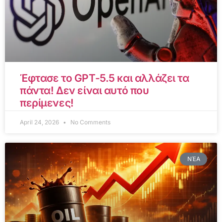
Έφτασε το GPT-5.5 και αλλάζει τα
πάντα! Δεν είναι αυτό που
περίμενες!
April 24, 2026
No Comments
ΝΈΑ