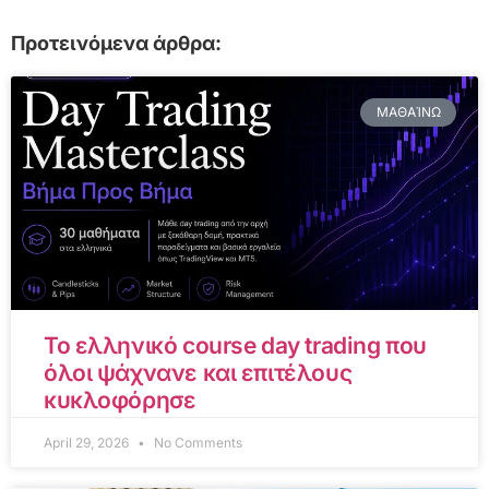
Προτεινόμενα άρθρα:
ΜΑΘΑΊΝΩ
Το ελληνικό course day trading που
όλοι ψάχνανε και επιτέλους
κυκλοφόρησε
April 29, 2026
No Comments