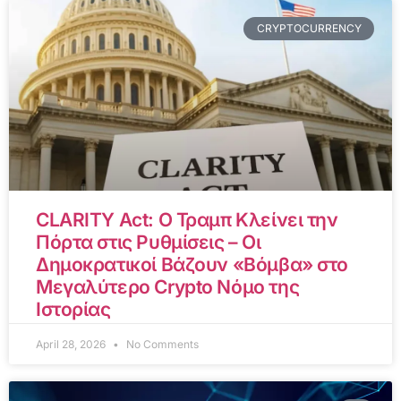
CRYPTOCURRENCY
CLARITY Act: Ο Τραμπ Κλείνει την
Πόρτα στις Ρυθμίσεις – Οι
Δημοκρατικοί Βάζουν «Βόμβα» στο
Μεγαλύτερο Crypto Νόμο της
Ιστορίας
April 28, 2026
No Comments