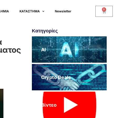
0
ΔΗΜΙΑ
ΚΑΤΑΣΤΗΜΑ
Newsletter
Κατηγορίες
α
ματος
AI
Crypto Deals
Βίντεο