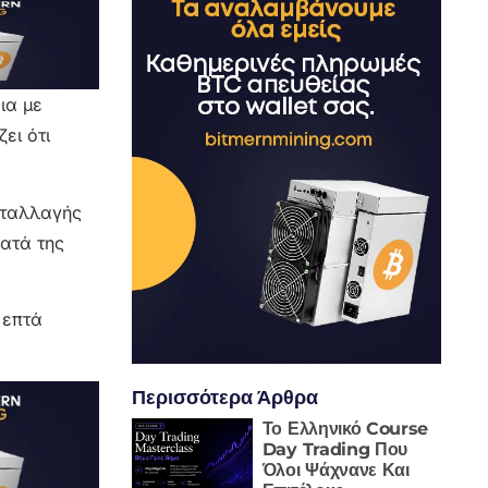
ια με
ει ότι
νταλλαγής
κατά της
 επτά
Περισσότερα Άρθρα
Το Ελληνικό Course
Day Trading Που
Όλοι Ψάχνανε Και