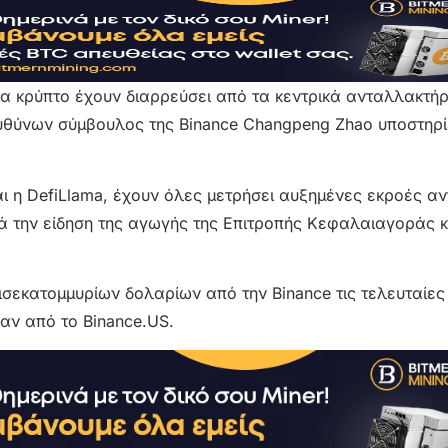
ία κρύπτο έχουν διαρρεύσει από τα κεντρικά ανταλλακτήρ
υθύνων σύμβουλος της Binance Changpeng Zhao υποστηρίζ
 η DefiLlama, έχουν όλες μετρήσει αυξημένες εκροές α
τά την είδηση της αγωγής της Επιτροπής Κεφαλαιαγοράς 
σεκατομμυρίων δολαρίων από την Binance τις τελευταίες
αν από το Binance.US.