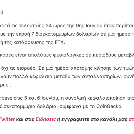
23
 κατά τις τελευταίες 24 ώρες της 9ης Ιουνίου ήταν περίπο
 με την εκροή 7 δισεκατομμυρίων δολαρίων σε μία ημέρα 
ή της κατάρρευσης της FTX.
 εκροές είναι απολύτως φυσιολογικές σε περιόδους μεταβ
 όχι τις εισροές. Σε μια ημέρα απότομης κίνησης των τιμώ
τακινούν πολλά κεφάλαια μεταξύ των ανταλλακτηρίων, συ
ρες”.
nbase στις 5 και 6 Ιουνίου, η συνολική κεφαλαιοποίηση τ
 δισεκατομμύρια δολάρια, σύμφωνα με το CoinGecko.
Twitter
και στις
Ειδήσεις
ή εγγραφείτε στο κανάλι μας
σ