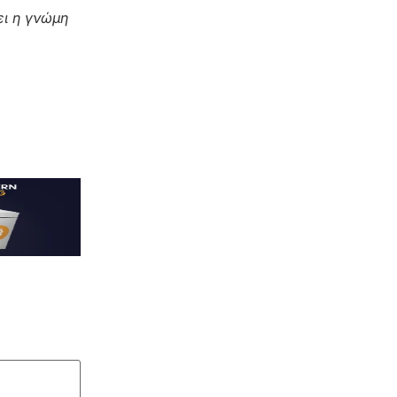
ι η γνώμη