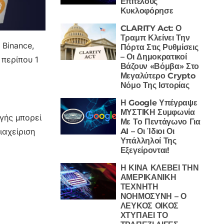
Επιτέλους
Κυκλοφόρησε
CLARITY Act: Ο
Τραμπ Κλείνει Την
 Binance,
Πόρτα Στις Ρυθμίσεις
– Οι Δημοκρατικοί
 περίπου 1
Βάζουν «Βόμβα» Στο
Μεγαλύτερο Crypto
Νόμο Της Ιστορίας
Η Google Υπέγραψε
ΜΥΣΤΙΚΗ Συμφωνία
αγής μπορεί
Με Το Πεντάγωνο Για
ιαχείριση
AI – Οι Ίδιοι Οι
Υπάλληλοί Της
Εξεγείρονται!
Η ΚΙΝΑ ΚΛΕΒΕΙ ΤΗΝ
ΑΜΕΡΙΚΑΝΙΚΗ
ΤΕΧΝΗΤΗ
ΝΟΗΜΟΣΥΝΗ – Ο
ΛΕΥΚΟΣ ΟΙΚΟΣ
ΧΤΥΠΑΕΙ ΤΟ