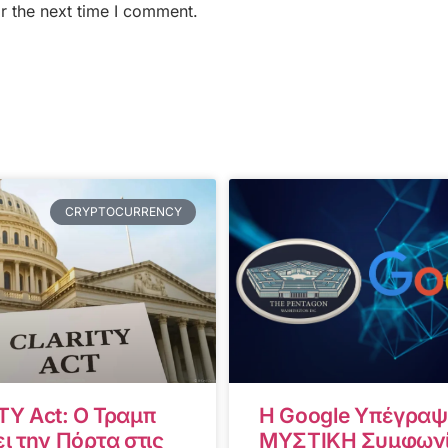
r the next time I comment.
CRYPTOCURRENCY
TY Act: Ο Τραμπ
Η Google Υπέγραψ
ι την Πόρτα στις
ΜΥΣΤΙΚΗ Συμφωνί