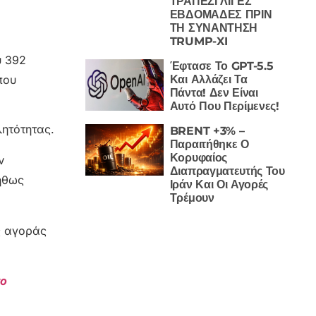
ΤΡΑΠΕΖΙ ΛΙΓΕΣ
ΕΒΔΟΜΑΔΕΣ ΠΡΙΝ
ΤΗ ΣΥΝΑΝΤΗΣΗ
TRUMP-XI
υ 392
Έφτασε Το GPT-5.5
Και Αλλάζει Τα
που
Πάντα! Δεν Είναι
Αυτό Που Περίμενες!
λητότητας.
BRENT +3% –
Παραιτήθηκε Ο
Κορυφαίος
ν
Διαπραγματευτής Του
νήθως
Ιράν Και Οι Αγορές
Τρέμουν
ης αγοράς
το