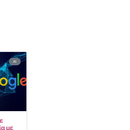
AI
ε
α με