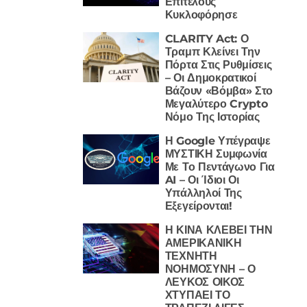
Επιτέλους
Κυκλοφόρησε
CLARITY Act: Ο
Τραμπ Κλείνει Την
Πόρτα Στις Ρυθμίσεις
– Οι Δημοκρατικοί
Βάζουν «Βόμβα» Στο
Μεγαλύτερο Crypto
Νόμο Της Ιστορίας
Η Google Υπέγραψε
ΜΥΣΤΙΚΗ Συμφωνία
Με Το Πεντάγωνο Για
AI – Οι Ίδιοι Οι
Υπάλληλοί Της
Εξεγείρονται!
Η ΚΙΝΑ ΚΛΕΒΕΙ ΤΗΝ
ΑΜΕΡΙΚΑΝΙΚΗ
ΤΕΧΝΗΤΗ
ΝΟΗΜΟΣΥΝΗ – Ο
ΛΕΥΚΟΣ ΟΙΚΟΣ
ΧΤΥΠΑΕΙ ΤΟ