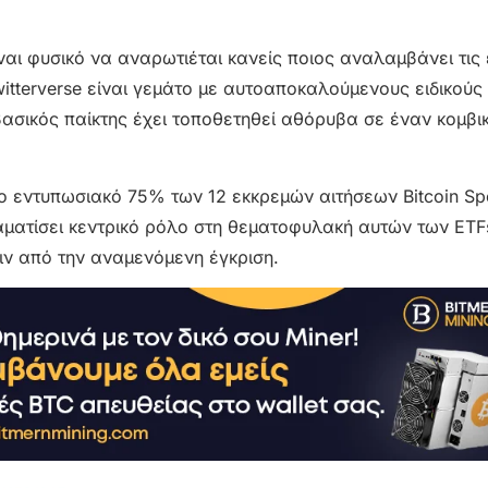
ίναι φυσικό να αναρωτιέται κανείς ποιος αναλαμβάνει τις
itterverse είναι γεμάτο με αυτοαποκαλούμενους ειδικούς
σικός παίκτης έχει τοποθετηθεί αθόρυβα σε έναν κομβι
ο εντυπωσιακό 75% των 12 εκκρεμών αιτήσεων Bitcoin Spo
αματίσει κεντρικό ρόλο στη θεματοφυλακή αυτών των ETFs
ριν από την αναμενόμενη έγκριση.