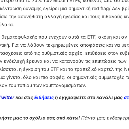
ότερο από το 75% των Bitcoin ETFs, καθένας από αυτού
γκέντρωση δύναμης εγείρει μια σημαντική red flag/ Δεν βρ
ίσω την ασυνήθιστη αλλαγή ηγεσίας και τους πιθανούς κι
φύλακα.
ς θεματοφυλακής που ενέχουν αυτά τα ETF, ακόμη και αν 
στική. Για να λάβουν τεκμηριωμένες αποφάσεις και να με
ατασχέσεις από τις ρυθμιστικές αρχές, επιθέσεις στον κυ
 ενδελεχή έρευνα και να κατανοούν τις επιπτώσεις των
σεται η έγκριση του ETF και το τραπεζικό καρτέλ της 
μα γίνεται όλο και πιο σαφές: οι σημαντικές συμμετοχές τ
λον του τοπίου των κρυπτονομισμάτων.
Twitter
και στις
Ειδήσεις
ή εγγραφείτε στο κανάλι μας
σ
ήστε μας το σχόλιο σας από κάτω!
Πάντα μας ενδιαφέρε