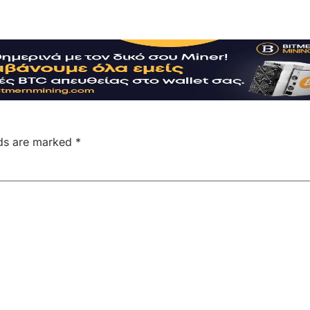
lds are marked
*