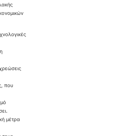
υλακής
ικονομικών
εχνολογικές
η
οχρεώσεις
ς, που
σμό
σει.
κή μέτρα