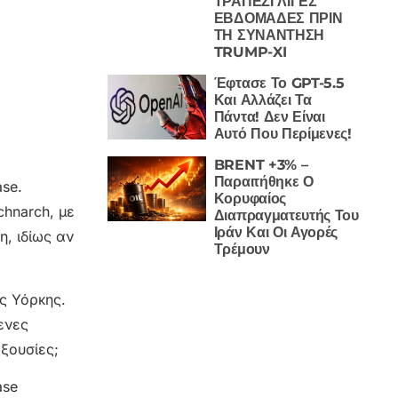
ΤΡΑΠΕΖΙ ΛΙΓΕΣ
ΕΒΔΟΜΑΔΕΣ ΠΡΙΝ
ΤΗ ΣΥΝΑΝΤΗΣΗ
TRUMP-XI
Έφτασε Το GPT-5.5
Και Αλλάζει Τα
Πάντα! Δεν Είναι
Αυτό Που Περίμενες!
BRENT +3% –
Παραιτήθηκε Ο
se.
Κορυφαίος
chnarch, με
Διαπραγματευτής Του
Ιράν Και Οι Αγορές
η, ιδίως αν
Τρέμουν
ς Υόρκης.
ενες
ξουσίες;
ase