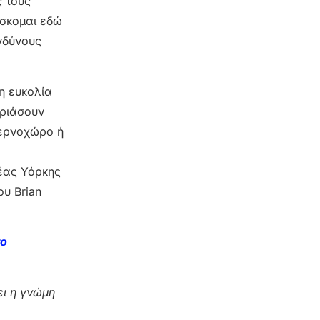
ς τους
ίσκομαι εδώ
νδύνους
η ευκολία
τριάσουν
βερνοχώρο ή
Νέας Υόρκης
ου Brian
το
ι η γνώμη