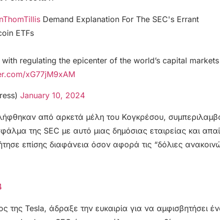
ThomTillis
Demand Explanation For The SEC's Errant
coin ETFs
 with regulating the epicenter of the world’s capital markets
tter.com/xG77jM9xAM
ress)
January 10, 2024
ναλήφθηκαν από αρκετά μέλη του Κογκρέσου, συμπεριλαμ
 σφάλμα της SEC με αυτό μιας δημόσιας εταιρείας και απα
τησε επίσης διαφάνεια όσον αφορά τις “δόλιες ανακοινώ
4
ος της Tesla, άδραξε την ευκαιρία για να αμφισβητήσει έ