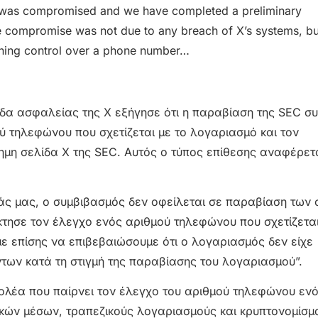
was compromised and we have completed a preliminary
the compromise was not due to any breach of X’s systems, bu
aining control over a phone number…
άδα ασφαλείας της X εξήγησε ότι η παραβίαση της SEC σ
 τηλεφώνου που σχετίζεται με το λογαριασμό και τον
ημη σελίδα X της SEC. Αυτός ο τύπος επίθεσης αναφέρε
άς μας, ο συμβιβασμός δεν οφείλεται σε παραβίαση των
τησε τον έλεγχο ενός αριθμού τηλεφώνου που σχετίζεται
επίσης να επιβεβαιώσουμε ότι ο λογαριασμός δεν είχε
των κατά τη στιγμή της παραβίασης του λογαριασμού”.
ολέα που παίρνει τον έλεγχο του αριθμού τηλεφώνου ενό
ών μέσων, τραπεζικούς λογαριασμούς και κρυπτονομίσμ