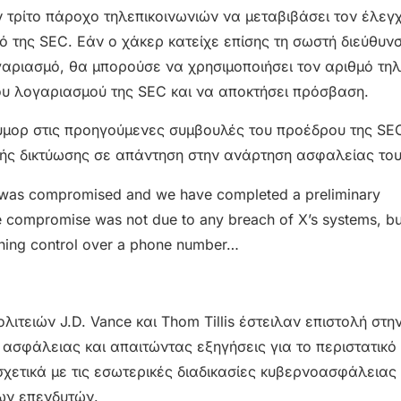
ν τρίτο πάροχο τηλεπικοινωνιών να μεταβιβάσει τον έλεγ
 της SEC. Εάν ο χάκερ κατείχε επίσης τη σωστή διεύθυν
ογαριασμό, θα μπορούσε να χρησιμοποιήσει τον αριθμό τ
ου λογαριασμού της SEC και να αποκτήσει πρόσβαση.
ύμορ στις προηγούμενες συμβουλές του προέδρου της SE
κής δικτύωσης σε απάντηση στην ανάρτηση ασφαλείας του
was compromised and we have completed a preliminary
the compromise was not due to any breach of X’s systems, bu
aining control over a phone number…
ιτειών J.D. Vance και Thom Tillis έστειλαν επιστολή στην
ς ασφάλειας και απαιτώντας εξηγήσεις για το περιστατικό
ετικά με τις εσωτερικές διαδικασίες κυβερνοασφάλειας
των επενδυτών.