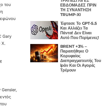
ΤΡΑΠΕΖΙ ΛΙΓΕΣ
χο του
ΕΒΔΟΜΑΔΕΣ ΠΡΙΝ
ΤΗ ΣΥΝΑΝΤΗΣΗ
ση
TRUMP-XI
ηλεφώνου
Έφτασε Το GPT-5.5
Και Αλλάζει Τα
Πάντα! Δεν Είναι
C Gary
Αυτό Που Περίμενες!
 X.
BRENT +3% –
Παραιτήθηκε Ο
Κορυφαίος
Διαπραγματευτής Του
t
Ιράν Και Οι Αγορές
Τρέμουν
 Gensler,
 εντός
 του