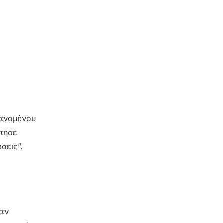
βανομένου
ίτησε
σεις”.
ναν