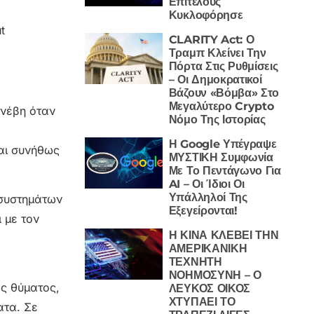
Επιτέλους
Κυκλοφόρησε
t
CLARITY Act: Ο
Τραμπ Κλείνει Την
Πόρτα Στις Ρυθμίσεις
– Οι Δημοκρατικοί
Βάζουν «Βόμβα» Στο
Μεγαλύτερο Crypto
υνέβη όταν
Νόμο Της Ιστορίας
Η Google Υπέγραψε
ται συνήθως
ΜΥΣΤΙΚΗ Συμφωνία
Με Το Πεντάγωνο Για
AI – Οι Ίδιοι Οι
Υπάλληλοί Της
 συστημάτων
Εξεγείρονται!
 με τον
Η ΚΙΝΑ ΚΛΕΒΕΙ ΤΗΝ
ΑΜΕΡΙΚΑΝΙΚΗ
ΤΕΧΝΗΤΗ
ΝΟΗΜΟΣΥΝΗ – Ο
ς θύματος,
ΛΕΥΚΟΣ ΟΙΚΟΣ
ΧΤΥΠΑΕΙ ΤΟ
ατα. Σε