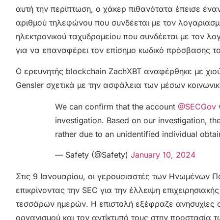
αυτή την περίπτωση, ο χάκερ πιθανότατα έπεισε ένα
αριθμού τηλεφώνου που συνδέεται με τον λογαριασμό
ηλεκτρονικού ταχυδρομείου που συνδέεται με τον λ
για να επαναφέρει τον επίσημο κωδικό πρόσβασης τ
Ο ερευνητής blockchain ZachXBT αναφέρθηκε με χιο
Gensler σχετικά με την ασφάλεια των μέσων κοινωνι
We can confirm that the account
@SECGov
investigation. Based on our investigation, 
rather due to an unidentified individual obt
— Safety (@Safety)
January 10, 2024
Στις 9 Ιανουαρίου, οι γερουσιαστές των Ηνωμένων Πολ
επικρίνοντας την SEC για την έλλειψη επιχειρησιακή
τεσσάρων ημερών. Η επιστολή εξέφραζε ανησυχίες σχ
οργανισμού και τον αντίκτυπό τους στην προστασία 