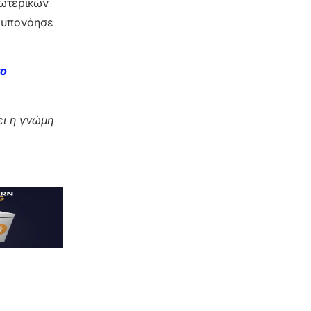
σωτερικών
ι υπονόησε
το
ι η γνώμη