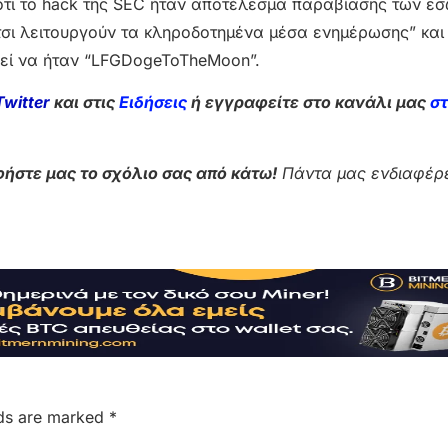
τι το hack της SEC ήταν αποτέλεσμα παραβίασης των ε
τσι λειτουργούν τα κληροδοτημένα μέσα ενημέρωσης” κα
ρεί να ήταν “LFGDogeToTheMoon”.
Twitter
και στις
Ειδήσεις
ή εγγραφείτε στο κανάλι μας
σ
ήστε μας το σχόλιο σας από κάτω!
Πάντα μας ενδιαφέρε
lds are marked
*