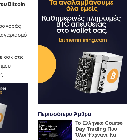
ου Bitcoin
αιαγοράς
 λογαριασμό
 σοκ στις
ιμου
ς.
Περισσότερα Άρθρα
Το Ελληνικό Course
Day Trading Που
Όλοι Ψάχνανε Και