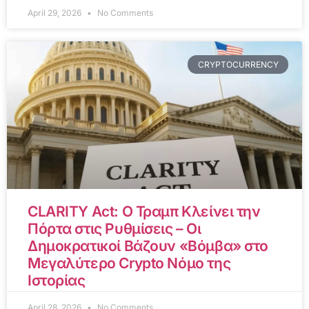
April 29, 2026
No Comments
CRYPTOCURRENCY
CLARITY Act: Ο Τραμπ Κλείνει την
Πόρτα στις Ρυθμίσεις – Οι
Δημοκρατικοί Βάζουν «Βόμβα» στο
Μεγαλύτερο Crypto Νόμο της
Ιστορίας
April 28, 2026
No Comments