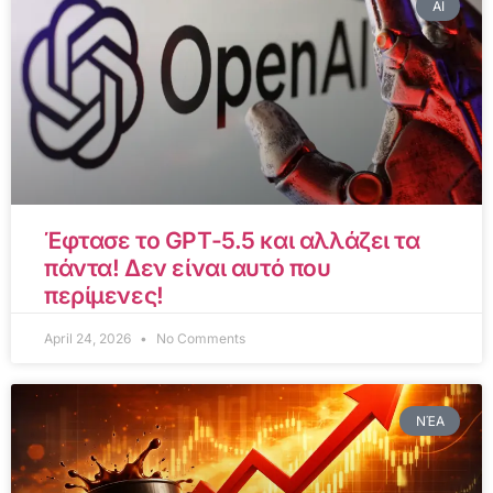
AI
Έφτασε το GPT-5.5 και αλλάζει τα
πάντα! Δεν είναι αυτό που
περίμενες!
April 24, 2026
No Comments
ΝΈΑ