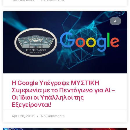
AI
Η Google Υπέγραψε ΜΥΣΤΙΚΗ
Συμφωνία με το Πεντάγωνο για AI –
Οι Ίδιοι οι Υπάλληλοί της
Εξεγείρονται!
April 28, 2026
No Comments