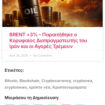
BRENT +3% – Παραιτήθηκε ο
Κορυφαίος Διαπραγματευτής του
Ιράν και οι Αγορές Τρέμουν
April 24, 2026
No Comments
Ετικέτες:
Bitcoin
,
Blockchain
,
Cryptocurrency
,
cryptonea
,
cryptonews
,
κρύπτο νέα
,
Κρυπτονομίσματα
Μοιράσου τη Δημοσίευση: