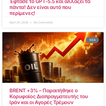
Έφτασε το GPT-5.5 και αλλάζει τα
πάντα! Δεν είναι αυτό που
περίμενες!
April 24, 2026
No Comments
ΝΈΑ
BRENT +3% – Παραιτήθηκε ο
Κορυφαίος Διαπραγματευτής του
Ιράν και οι Αγορές Τρέμουν