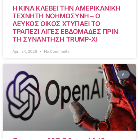
Η ΚΙΝΑ ΚΛΕΒΕΙ ΤΗΝ ΑΜΕΡΙΚΑΝΙΚΗ
ΤΕΧΝΗΤΗ ΝΟΗΜΟΣΥΝΗ – Ο
ΛΕΥΚΟΣ ΟΙΚΟΣ ΧΤΥΠΑΕΙ ΤΟ
ΤΡΑΠΕΖΙ ΛΙΓΕΣ ΕΒΔΟΜΑΔΕΣ ΠΡΙΝ
ΤΗ ΣΥΝΑΝΤΗΣΗ TRUMP-XI
April 24, 2026
No Comments
AI