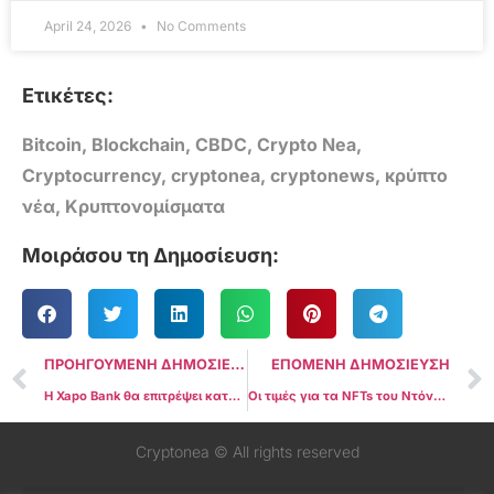
April 24, 2026
No Comments
Ετικέτες:
Bitcoin
,
Blockchain
,
CBDC
,
Crypto Nea
,
Cryptocurrency
,
cryptonea
,
cryptonews
,
κρύπτο
νέα
,
Κρυπτονομίσματα
Μοιράσου τη Δημοσίευση:
ΠΡΟΗΓΟΥΜΕΝΗ ΔΗΜΟΣΙΕΥΣΗ
ΕΠΟΜΕΝΗ ΔΗΜΟΣΙΕΥΣΗ
Η Xapo Bank θα επιτρέψει καταθέσεις και αναλήψεις USDC
Οι τιμές για τα NFTs του Ντόναλντ Τραμπ εκτινάσσονται στις ειδήσεις για πιθανή κατηγορία
Cryptonea © All rights reserved