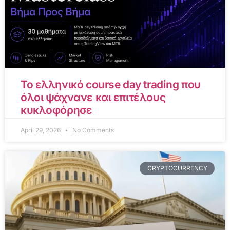
Το ελληνικό course day trading που
όλοι ψάχνανε και επιτέλους
κυκλοφόρησε
April 29, 2026
No Comments
CRYPTOCURRENCY