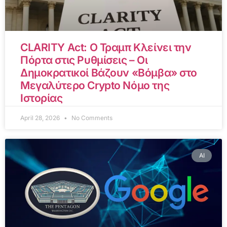
CLARITY Act: Ο Τραμπ Κλείνει την
Πόρτα στις Ρυθμίσεις – Οι
Δημοκρατικοί Βάζουν «Βόμβα» στο
Μεγαλύτερο Crypto Νόμο της
Ιστορίας
April 28, 2026
No Comments
AI