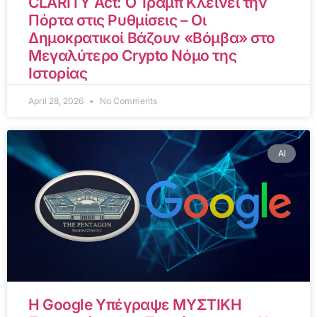
CLARITY Act: Ο Τραμπ Κλείνει την
Πόρτα στις Ρυθμίσεις – Οι
Δημοκρατικοί Βάζουν «Βόμβα» στο
Μεγαλύτερο Crypto Νόμο της
Ιστορίας
April 28, 2026
No Comments
AI
Η Google Υπέγραψε ΜΥΣΤΙΚΗ