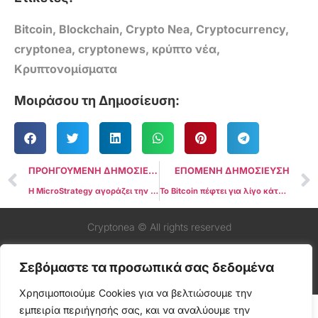
Bitcoin
,
Blockchain
,
Crypto Nea
,
Cryptocurrency
,
cryptonea
,
cryptonews
,
κρύπτο νέα
,
Κρυπτονομίσματα
Μοιράσου τη Δημοσίευση:
ΠΡΟΗΓΟΥΜΕΝΗ ΔΗΜΟΣΙΕΥΣΗ
ΕΠΟΜΕΝΗ ΔΗΜΟΣΙΕΥΣΗ
Η MicroStrategy αγοράζει την πτώση του Bitcoin, συσσωρεύοντας πάνω από 450.000 BTC
Το Bitcoin πέφτει για λίγο κάτω από τα 90 χιλιάδες δολάρια καθώς οι επενδυτές προετοιμάζονται για την επικείμενη οικονομική αβεβαιότητα
Cryptonea © All rights reserved
Σεβόμαστε τα προσωπικά σας δεδομένα
Χρησιμοποιούμε Cookies για να βελτιώσουμε την
εμπειρία περιήγησής σας, και να αναλύουμε την