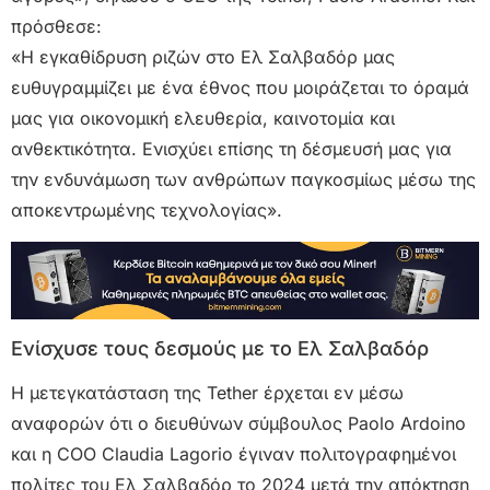
πρόσθεσε:
«Η εγκαθίδρυση ριζών στο Ελ Σαλβαδόρ μας
ευθυγραμμίζει με ένα έθνος που μοιράζεται το όραμά
μας για οικονομική ελευθερία, καινοτομία και
ανθεκτικότητα. Ενισχύει επίσης τη δέσμευσή μας για
την ενδυνάμωση των ανθρώπων παγκοσμίως μέσω της
αποκεντρωμένης τεχνολογίας».
Ενίσχυσε τους δεσμούς με το Ελ Σαλβαδόρ
Η μετεγκατάσταση της Tether έρχεται εν μέσω
αναφορών ότι ο διευθύνων σύμβουλος Paolo Ardoino
και η COO Claudia Lagorio έγιναν πολιτογραφημένοι
πολίτες του Ελ Σαλβαδόρ το 2024 μετά την απόκτηση