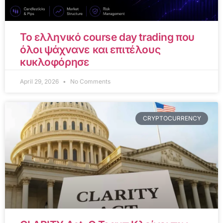
Το ελληνικό course day trading που
όλοι ψάχνανε και επιτέλους
κυκλοφόρησε
April 29, 2026
No Comments
CRYPTOCURRENCY