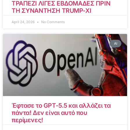
ΤΡΑΠΕΖΙ ΛΙΓΕΣ ΕΒΔΟΜΑΔΕΣ ΠΡΙΝ
ΤΗ ΣΥΝΑΝΤΗΣΗ TRUMP-XI
April 24, 2026
No Comments
AI
Έφτασε το GPT-5.5 και αλλάζει τα
πάντα! Δεν είναι αυτό που
περίμενες!