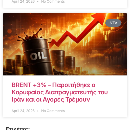
April 24, 2026
No Comments
ΝΈΑ
BRENT +3% – Παραιτήθηκε ο
Κορυφαίος Διαπραγματευτής του
Ιράν και οι Αγορές Τρέμουν
April 24, 2026
No Comments
Ετικέτες: