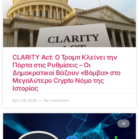
CLARITY Act: Ο Τραμπ Κλείνει την
Πόρτα στις Ρυθμίσεις – Οι
Δημοκρατικοί Βάζουν «Βόμβα» στο
Μεγαλύτερο Crypto Νόμο της
Ιστορίας
April 28, 2026
No Comments
AI