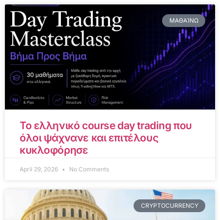
ΜΑΘΑΊΝΩ
Το ελληνικό course day trading που
όλοι ψάχνανε και επιτέλους
κυκλοφόρησε
April 29, 2026
No Comments
CRYPTOCURRENCY