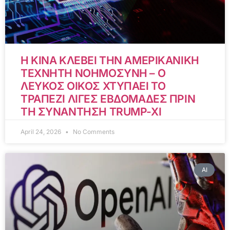
Η ΚΙΝΑ ΚΛΕΒΕΙ ΤΗΝ ΑΜΕΡΙΚΑΝΙΚΗ
ΤΕΧΝΗΤΗ ΝΟΗΜΟΣΥΝΗ – Ο
ΛΕΥΚΟΣ ΟΙΚΟΣ ΧΤΥΠΑΕΙ ΤΟ
ΤΡΑΠΕΖΙ ΛΙΓΕΣ ΕΒΔΟΜΑΔΕΣ ΠΡΙΝ
ΤΗ ΣΥΝΑΝΤΗΣΗ TRUMP-XI
April 24, 2026
No Comments
AI