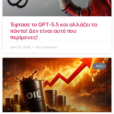
Έφτασε το GPT-5.5 και αλλάζει τα
πάντα! Δεν είναι αυτό που
περίμενες!
April 24, 2026
No Comments
ΝΈΑ