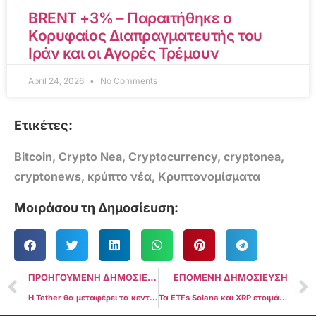
BRENT +3% – Παραιτήθηκε ο
Κορυφαίος Διαπραγματευτής του
Ιράν και οι Αγορές Τρέμουν
April 24, 2026
No Comments
Ετικέτες:
Bitcoin
,
Crypto Nea
,
Cryptocurrency
,
cryptonea
,
cryptonews
,
κρύπτο νέα
,
Κρυπτονομίσματα
Μοιράσου τη Δημοσίευση:
ΠΡΟΗΓΟΥΜΕΝΗ ΔΗΜΟΣΙΕΥΣΗ
ΕΠΟΜΕΝΗ ΔΗΜΟΣΙΕΥΣΗ
Η Tether θα μεταφέρει τα κεντρικά της γραφεία στο Ελ Σαλβαδόρ μετά την έγκριση της άδειας
Τα ETFs Solana και XRP ετοιμάζονται να προσελκύσουν δισεκατομμύρια σε επενδύσεις: JPMorgan