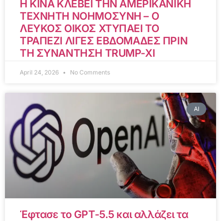
Η ΚΙΝΑ ΚΛΕΒΕΙ ΤΗΝ ΑΜΕΡΙΚΑΝΙΚΗ
ΤΕΧΝΗΤΗ ΝΟΗΜΟΣΥΝΗ – Ο
ΛΕΥΚΟΣ ΟΙΚΟΣ ΧΤΥΠΑΕΙ ΤΟ
ΤΡΑΠΕΖΙ ΛΙΓΕΣ ΕΒΔΟΜΑΔΕΣ ΠΡΙΝ
ΤΗ ΣΥΝΑΝΤΗΣΗ TRUMP-XI
April 24, 2026
No Comments
AI
Έφτασε το GPT-5.5 και αλλάζει τα