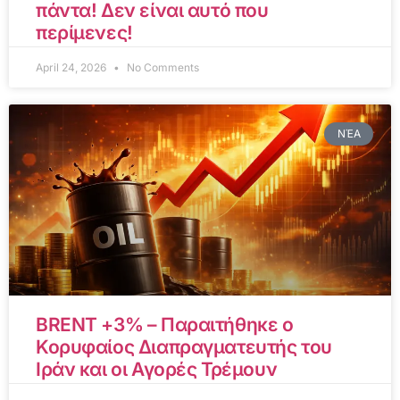
πάντα! Δεν είναι αυτό που
περίμενες!
April 24, 2026
No Comments
ΝΈΑ
BRENT +3% – Παραιτήθηκε ο
Κορυφαίος Διαπραγματευτής του
Ιράν και οι Αγορές Τρέμουν