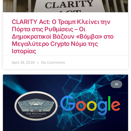
CLARITY Act: Ο Τραμπ Κλείνει την
Πόρτα στις Ρυθμίσεις – Οι
Δημοκρατικοί Βάζουν «Βόμβα» στο
Μεγαλύτερο Crypto Νόμο της
Ιστορίας
April 28, 2026
No Comments
AI