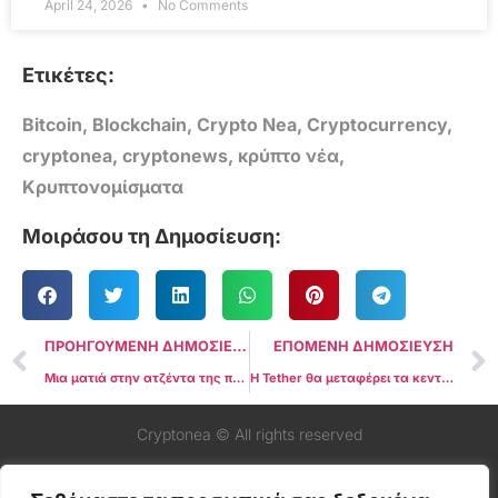
April 24, 2026
No Comments
Ετικέτες:
Bitcoin
,
Blockchain
,
Crypto Nea
,
Cryptocurrency
,
cryptonea
,
cryptonews
,
κρύπτο νέα
,
Κρυπτονομίσματα
Μοιράσου τη Δημοσίευση:
ΠΡΟΗΓΟΥΜΕΝΗ ΔΗΜΟΣΙΕΥΣΗ
ΕΠΟΜΕΝΗ ΔΗΜΟΣΙΕΥΣΗ
Μια ματιά στην ατζέντα της πρώτης ημέρας του «crypto προέδρου» Ντόναλντ Τραμπ
Η Tether θα μεταφέρει τα κεντρικά της γραφεία στο Ελ Σαλβαδόρ μετά την έγκριση της άδειας
Cryptonea © All rights reserved