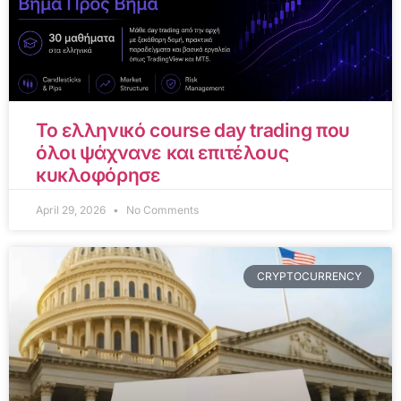
Το ελληνικό course day trading που
όλοι ψάχνανε και επιτέλους
κυκλοφόρησε
April 29, 2026
No Comments
CRYPTOCURRENCY