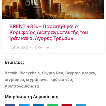
BRENT +3% – Παραιτήθηκε ο
Κορυφαίος Διαπραγματευτής του
Ιράν και οι Αγορές Τρέμουν
April 24, 2026
No Comments
Ετικέτες:
Bitcoin
,
Blockchain
,
Crypto Nea
,
Cryptocurrency
,
cryptonea
,
cryptonews
,
κρύπτο νέα
,
Κρυπτονομίσματα
Μοιράσου τη Δημοσίευση: