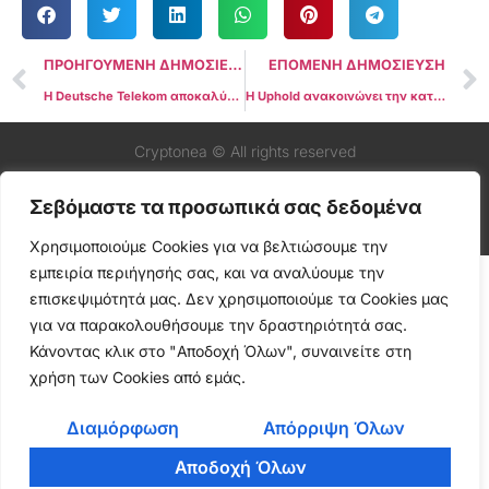
ΠΡΟΗΓΟΥΜΕΝΗ ΔΗΜΟΣΙΕΥΣΗ
ΕΠΟΜΕΝΗ ΔΗΜΟΣΙΕΥΣΗ
Η Deutsche Telekom αποκαλύπτει τα σχέδια για την πρωτοβουλία εξόρυξης Bitcoin στην εκδήλωση BTC στην Πράγα
Η Uphold ανακοινώνει την κατάργηση του USDT και πέντε άλλων Stablecoins μέχρι την 1η Ιουλίου λόγω των κανονισμών MiCA
Cryptonea © All rights reserved
Σεβόμαστε τα προσωπικά σας δεδομένα
Χρησιμοποιούμε Cookies για να βελτιώσουμε την
εμπειρία περιήγησής σας, και να αναλύουμε την
επισκεψιμότητά μας. Δεν χρησιμοποιούμε τα Cookies μας
για να παρακολουθήσουμε την δραστηριότητά σας.
Κάνοντας κλικ στο "Αποδοχή Όλων", συναινείτε στη
χρήση των Cookies από εμάς.
Διαμόρφωση
Απόρριψη Όλων
Αποδοχή Όλων