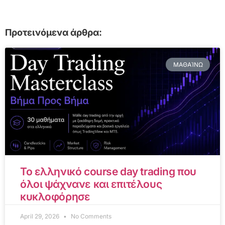
Προτεινόμενα άρθρα:
ΜΑΘΑΊΝΩ
Το ελληνικό course day trading που
όλοι ψάχνανε και επιτέλους
κυκλοφόρησε
April 29, 2026
No Comments