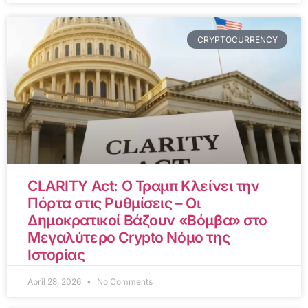
CRYPTOCURRENCY
CLARITY Act: Ο Τραμπ Κλείνει την
Πόρτα στις Ρυθμίσεις – Οι
Δημοκρατικοί Βάζουν «Βόμβα» στο
Μεγαλύτερο Crypto Νόμο της
Ιστορίας
April 28, 2026
No Comments