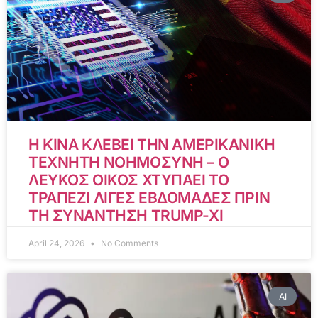
Η ΚΙΝΑ ΚΛΕΒΕΙ ΤΗΝ ΑΜΕΡΙΚΑΝΙΚΗ
ΤΕΧΝΗΤΗ ΝΟΗΜΟΣΥΝΗ – Ο
ΛΕΥΚΟΣ ΟΙΚΟΣ ΧΤΥΠΑΕΙ ΤΟ
ΤΡΑΠΕΖΙ ΛΙΓΕΣ ΕΒΔΟΜΑΔΕΣ ΠΡΙΝ
ΤΗ ΣΥΝΑΝΤΗΣΗ TRUMP-XI
April 24, 2026
No Comments
AI