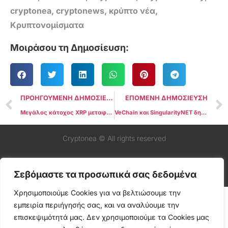
cryptonea
,
cryptonews
,
κρύπτο νέα
,
Κρυπτονομίσματα
Μοιράσου τη Δημοσίευση:
ΠΡΟΗΓΟΥΜΕΝΗ ΔΗΜΟΣΙΕΥΣΗ
ΕΠΟΜΕΝΗ ΔΗΜΟΣΙΕΥΣΗ
Μεγάλος κάτοχος XRP μεταφέρει 29 εκατομμύρια Tokens στο Bitstamp κατά τη διάρκεια της πτώσης της τιμής
VeChain και SingularityNET δημιουργούν συμμαχία για την αξιοποίηση της τεχνητής νοημοσύνης στη μάχη κατά της κλιματικής αλλαγής
Cryptonea © All rights reserved
Σεβόμαστε τα προσωπικά σας δεδομένα
Χρησιμοποιούμε Cookies για να βελτιώσουμε την
εμπειρία περιήγησής σας, και να αναλύουμε την
επισκεψιμότητά μας. Δεν χρησιμοποιούμε τα Cookies μας