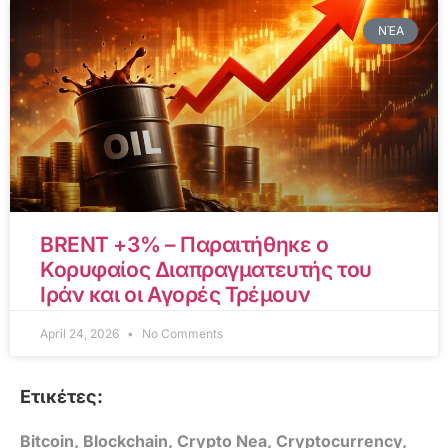
ΝΈΑ
BRENT +3% – Παραιτήθηκε ο
Κορυφαίος Διαπραγματευτής του
Ιράν και οι Αγορές Τρέμουν
April 24, 2026
No Comments
Ετικέτες:
Bitcoin
,
Blockchain
,
Crypto Nea
,
Cryptocurrency
,