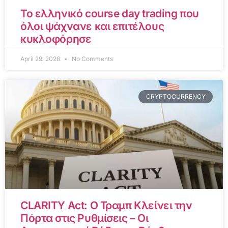
Το ελληνικό course day trading που
όλοι ψάχνανε και επιτέλους
κυκλοφόρησε
April 29, 2026
No Comments
CRYPTOCURRENCY
CLARITY Act: Ο Τραμπ Κλείνει την
Πόρτα στις Ρυθμίσεις – Οι