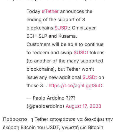
Today
#Tether
announces the
ending of the support of 3
blockchains
$USDt
: OmniLayer,
BCH-SLP and Kusama.
Customers will be able to continue
to redeem and swap
$USDt
tokens
(to another of the many supported
blockchains), but Tether won't
issue any new additional
$USDt
on
those 3…
https://t.co/aghLgqtSuO
— Paolo Ardoino ????
(@paoloardoino)
August 17, 2023
Πρόσφατα, η Tether αποφάσισε να διακόψει την
έκδοση Bitcoin του USDT, γνωστή ως Bitcoin