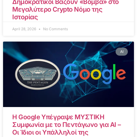
Δημοκρατικοί Βάζουν «Βόμβα» στο
Μεγαλύτερο Crypto Νόμο της
Ιστορίας
April 28, 2026
No Comments
AI
Η Google Υπέγραψε ΜΥΣΤΙΚΗ
Συμφωνία με το Πεντάγωνο για AI –
Οι Ίδιοι οι Υπάλληλοί της